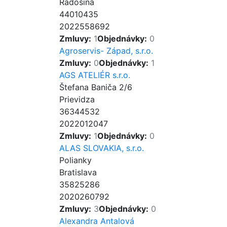
Radošina
44010435
2022558692
Zmluvy:
1
Objednávky:
0
Agroservis- Západ, s.r.o.
Zmluvy:
0
Objednávky:
1
AGS ATELIÉR s.r.o.
Štefana Baniča 2/6
Prievidza
36344532
2022012047
Zmluvy:
1
Objednávky:
0
ALAS SLOVAKIA, s.r.o.
Polianky
Bratislava
35825286
2020260792
Zmluvy:
3
Objednávky:
0
Alexandra Antalová