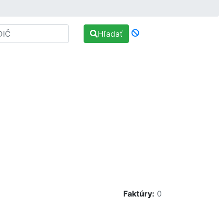
Hľadať
Faktúry:
0