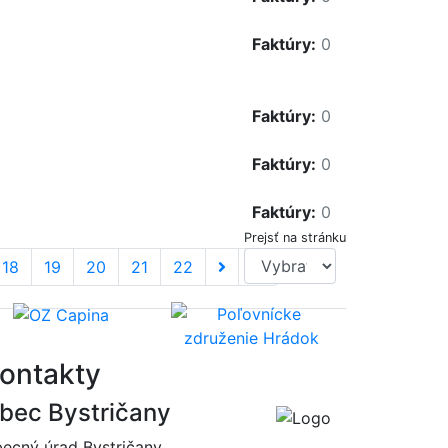
Faktúry:
0
Faktúry:
0
Faktúry:
0
Faktúry:
0
Prejsť na stránku
18
19
20
21
22
ontakty
bec Bystričany
ecný úrad Bystričany