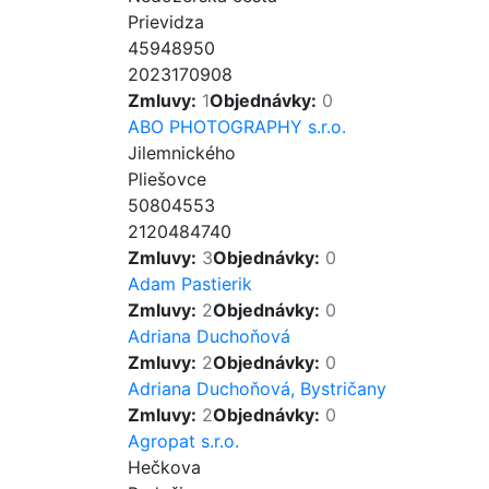
Prievidza
45948950
2023170908
Zmluvy:
1
Objednávky:
0
ABO PHOTOGRAPHY s.r.o.
Jilemnického
Pliešovce
50804553
2120484740
Zmluvy:
3
Objednávky:
0
Adam Pastierik
Zmluvy:
2
Objednávky:
0
Adriana Duchoňová
Zmluvy:
2
Objednávky:
0
Adriana Duchoňová, Bystričany
Zmluvy:
2
Objednávky:
0
Agropat s.r.o.
Hečkova