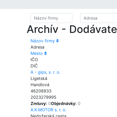
Archív - Dodávatel
Názov firmy
Adresa
Mesto
IČO
DIČ
A - gips, s. r. o.
Ligetská
Handlová
46208933
2023279995
Zmluvy:
0
Objednávky:
0
A.K.MOTOR s. r. o.
Nedožerská cesta