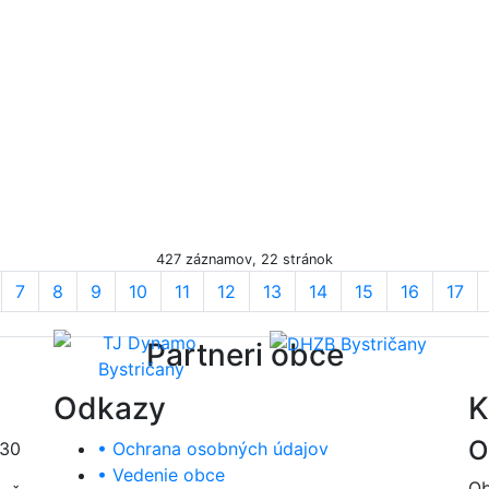
427 záznamov, 22 stránok
7
8
9
10
11
12
13
14
15
16
17
Partneri obce
Odkazy
K
O
:30
• Ochrana osobných údajov
• Vedenie obce
Ob