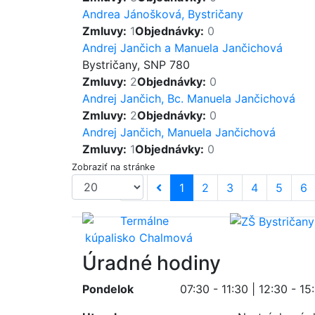
Andrea Jánošková, Bystričany
Zmluvy:
1
Objednávky:
0
Andrej Jančich a Manuela Jančichová
Bystričany, SNP 780
Zmluvy:
2
Objednávky:
0
Andrej Jančich, Bc. Manuela Jančichová
Zmluvy:
2
Objednávky:
0
Andrej Jančich, Manuela Jančichová
Zmluvy:
1
Objednávky:
0
Zobraziť na stránke
1
2
3
4
5
6
Úradné hodiny
Pondelok
07:30 - 11:30 | 12:30 - 15