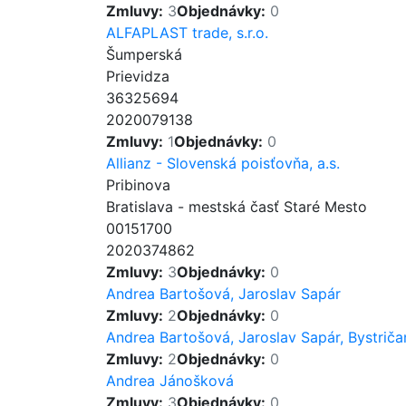
Zmluvy:
3
Objednávky:
0
ALFAPLAST trade, s.r.o.
Šumperská
Prievidza
36325694
2020079138
Zmluvy:
1
Objednávky:
0
Allianz - Slovenská poisťovňa, a.s.
Pribinova
Bratislava - mestská časť Staré Mesto
00151700
2020374862
Zmluvy:
3
Objednávky:
0
Andrea Bartošová, Jaroslav Sapár
Zmluvy:
2
Objednávky:
0
Andrea Bartošová, Jaroslav Sapár, Bystriča
Zmluvy:
2
Objednávky:
0
Andrea Jánošková
Zmluvy:
3
Objednávky:
0