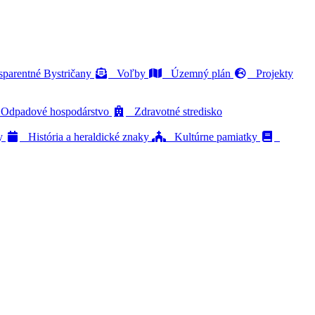
parentné Bystričany
Voľby
Územný plán
Projekty
dpadové hospodárstvo
Zdravotné stredisko
ty
História a heraldické znaky
Kultúrne pamiatky