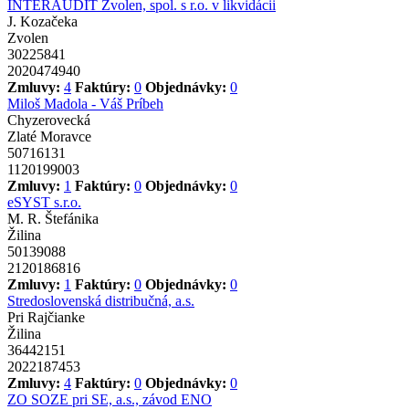
INTERAUDIT Zvolen, spol. s r.o. v likvidácii
J. Kozačeka
Zvolen
30225841
2020474940
Zmluvy:
4
Faktúry:
0
Objednávky:
0
Miloš Madola - Váš Príbeh
Chyzerovecká
Zlaté Moravce
50716131
1120199003
Zmluvy:
1
Faktúry:
0
Objednávky:
0
eSYST s.r.o.
M. R. Štefánika
Žilina
50139088
2120186816
Zmluvy:
1
Faktúry:
0
Objednávky:
0
Stredoslovenská distribučná, a.s.
Pri Rajčianke
Žilina
36442151
2022187453
Zmluvy:
4
Faktúry:
0
Objednávky:
0
ZO SOZE pri SE, a.s., závod ENO