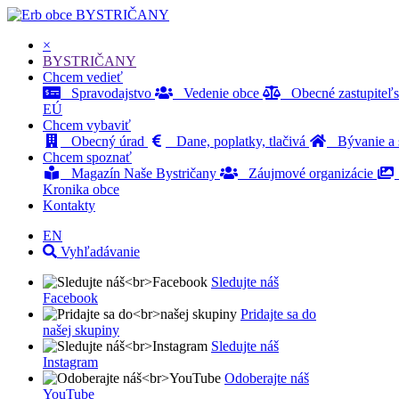
BYSTRIČANY
×
BYSTRIČANY
Chcem vedieť
Spravodajstvo
Vedenie obce
Obecné zastupiteľ
EÚ
Chcem vybaviť
Obecný úrad
Dane, poplatky, tlačivá
Bývanie a s
Chcem spoznať
Magazín Naše Bystričany
Záujmové organizácie
Kronika obce
Kontakty
EN
Vyhľadávanie
Sledujte náš
Facebook
Pridajte sa do
našej skupiny
Sledujte náš
Instagram
Odoberajte náš
YouTube