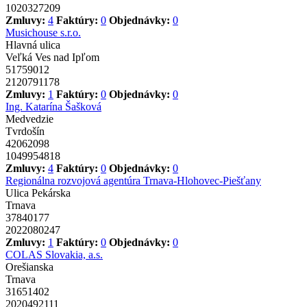
1020327209
Zmluvy:
4
Faktúry:
0
Objednávky:
0
Musichouse s.r.o.
Hlavná ulica
Veľká Ves nad Ipľom
51759012
2120791178
Zmluvy:
1
Faktúry:
0
Objednávky:
0
Ing. Katarína Šašková
Medvedzie
Tvrdošín
42062098
1049954818
Zmluvy:
4
Faktúry:
0
Objednávky:
0
Regionálna rozvojová agentúra Trnava-Hlohovec-Piešťany
Ulica Pekárska
Trnava
37840177
2022080247
Zmluvy:
1
Faktúry:
0
Objednávky:
0
COLAS Slovakia, a.s.
Orešianska
Trnava
31651402
2020492111