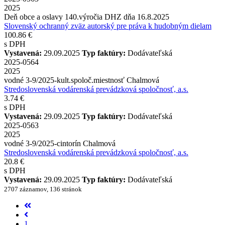
2025
Deň obce a oslavy 140.výročia DHZ dňa 16.8.2025
Slovenský ochranný zväz autorský pre práva k hudobným dielam
100.86 €
s DPH
Vystavená:
29.09.2025
Typ faktúry:
Dodávateľská
2025-0564
2025
vodné 3-9/2025-kult.spoloč.miestnosť Chalmová
Stredoslovenská vodárenská prevádzková spoločnosť, a.s.
3.74 €
s DPH
Vystavená:
29.09.2025
Typ faktúry:
Dodávateľská
2025-0563
2025
vodné 3-9/2025-cintorín Chalmová
Stredoslovenská vodárenská prevádzková spoločnosť, a.s.
20.8 €
s DPH
Vystavená:
29.09.2025
Typ faktúry:
Dodávateľská
2707 záznamov, 136 stránok
1