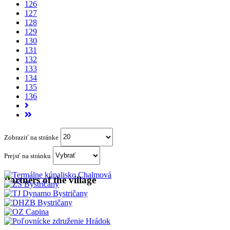
126
127
128
129
130
131
132
133
134
135
136
Zobraziť na stránke
Prejsť na stránku
Partners of the village