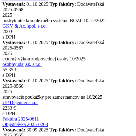
Vystavená:
01.10.2025
Typ faktúry:
Dodávateľská
2025-0568
2025
poskytnutie komplexného systému BOZP 10-12/2025
GKV & Ac. spol. s r.o.
200 €
s DPH
Vystavená:
01.10.2025
Typ faktúry:
Dodávateľská
2025-0567
2025
externý výkon zodpovednej osoby 10/2025
osobnyudaj.sk, s.r.o.
55.35 €
s DPH
Vystavená:
01.10.2025
Typ faktúry:
Dodávateľská
2025-0566
2025
stravovacie poukážky pre zamestnancov na 10/2025
UP Déjeuner s.r.o.
2233 €
s DPH
Faktúra 2025-0611
Objednávka 2025-0263
Vystavená:
30.09.2025
Typ faktúry:
Dodávateľská
2025-0565