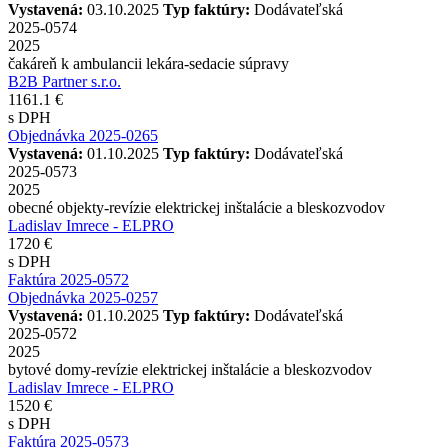
Vystavená:
03.10.2025
Typ faktúry:
Dodávateľská
2025-0574
2025
čakáreň k ambulancii lekára-sedacie súpravy
B2B Partner s.r.o.
1161.1 €
s DPH
Objednávka 2025-0265
Vystavená:
01.10.2025
Typ faktúry:
Dodávateľská
2025-0573
2025
obecné objekty-revízie elektrickej inštalácie a bleskozvodov
Ladislav Imrece - ELPRO
1720 €
s DPH
Faktúra 2025-0572
Objednávka 2025-0257
Vystavená:
01.10.2025
Typ faktúry:
Dodávateľská
2025-0572
2025
bytové domy-revízie elektrickej inštalácie a bleskozvodov
Ladislav Imrece - ELPRO
1520 €
s DPH
Faktúra 2025-0573