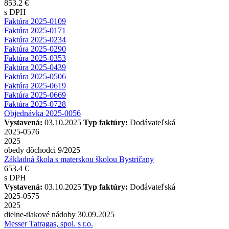
853.2 €
s DPH
Faktúra 2025-0109
Faktúra 2025-0171
Faktúra 2025-0234
Faktúra 2025-0290
Faktúra 2025-0353
Faktúra 2025-0439
Faktúra 2025-0506
Faktúra 2025-0619
Faktúra 2025-0669
Faktúra 2025-0728
Objednávka 2025-0056
Vystavená:
03.10.2025
Typ faktúry:
Dodávateľská
2025-0576
2025
obedy dôchodci 9/2025
Základná škola s materskou školou Bystričany
653.4 €
s DPH
Vystavená:
03.10.2025
Typ faktúry:
Dodávateľská
2025-0575
2025
dielne-tlakové nádoby 30.09.2025
Messer Tatragas, spol. s r.o.