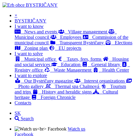
BYSTRIČANY
×
BYSTRIČANY
I want to know
News and events
Village management
Municipal council
Employees
Commission of the
municipal council
Transparent Bystričany
Elections
Zoning plan
EU projects
I want to solve
Municipal office
Taxes, fees, forms
Housing
and social services
Education
General library
Registry office
Waste Management
Health Center
I want to explore
Our Bystričany magazine
Interest organizations
Photo gallery
Thermal spa Chalmová
Tourism
and trips
History and heraldic signs
Cultural
heritage
Foreign Chronicle
Contacts
SK
Search
Watch us
Facebook