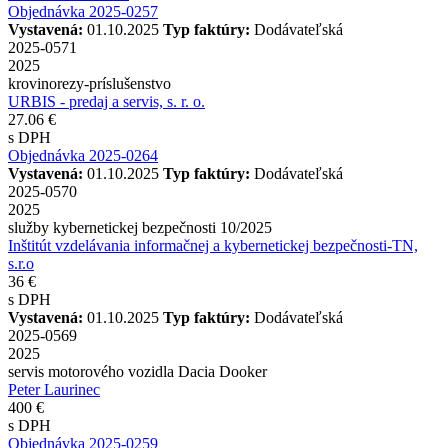
Objednávka 2025-0257
Vystavená:
01.10.2025
Typ faktúry:
Dodávateľská
2025-0571
2025
krovinorezy-príslušenstvo
URBIS - predaj a servis, s. r. o.
27.06 €
s DPH
Objednávka 2025-0264
Vystavená:
01.10.2025
Typ faktúry:
Dodávateľská
2025-0570
2025
služby kybernetickej bezpečnosti 10/2025
Inštitút vzdelávania informačnej a kybernetickej bezpečnosti-TN,
s.r.o
36 €
s DPH
Vystavená:
01.10.2025
Typ faktúry:
Dodávateľská
2025-0569
2025
servis motorového vozidla Dacia Dooker
Peter Laurinec
400 €
s DPH
Objednávka 2025-0259