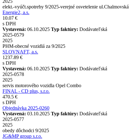
2025
elekt.-vyúčt.spotreby 9/2025-verejné osvetelenie ul.Chalmovská
Energie2, a.s.
10.07 €
s DPH
Vystavená:
06.10.2025
Typ faktúry:
Dodávateľská
2025-0579
2025
PHM-obecné vozidlá za 9/2025
SLOVNAFT, a.s.
1237.89 €
s DPH
Vystavená:
06.10.2025
Typ faktúry:
Dodávateľská
2025-0578
2025
servis motorového vozidla Opel Combo
FINAL - CD plus, s.r.o.
470.5 €
s DPH
Objednávka 2025-0260
Vystavená:
03.10.2025
Typ faktúry:
Dodávateľská
2025-0577
2025
obedy dôchodci 9/2025
JG&MP group s.r.o.