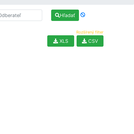
Hľadať
Rozšírený filter
XLS
CSV