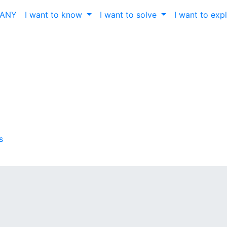
ČANY
I want to know
I want to solve
I want to exp
s