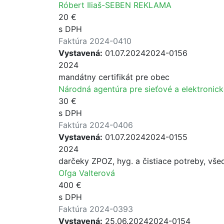
Róbert Iliaš-SEBEN REKLAMA
20 €
s DPH
Faktúra 2024-0410
Vystavená:
01.07.2024
2024-0156
2024
mandátny certifikát pre obec
Národná agentúra pre sieťové a elektronick
30 €
s DPH
Faktúra 2024-0406
Vystavená:
01.07.2024
2024-0155
2024
darčeky ZPOZ, hyg. a čistiace potreby, vš
Oľga Valterová
400 €
s DPH
Faktúra 2024-0393
Vystavená:
25.06.2024
2024-0154