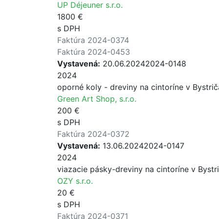
UP Déjeuner s.r.o.
1800 €
s DPH
Faktúra 2024-0374
Faktúra 2024-0453
Vystavená:
20.06.2024
2024-0148
2024
oporné koly - dreviny na cintoríne v Bystri
Green Art Shop, s.r.o.
200 €
s DPH
Faktúra 2024-0372
Vystavená:
13.06.2024
2024-0147
2024
viazacie pásky-dreviny na cintoríne v Byst
OZY s.r.o.
20 €
s DPH
Faktúra 2024-0371