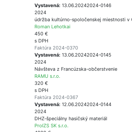
Vystavená:
13.06.2024
2024-0146
2024
údržba kultúrno-spoločenskej miestnosti v
Roman Lehotkai
450 €
s DPH
Faktúra 2024-0370
Vystavená:
13.06.2024
2024-0145
2024
Návšteva z Francúzska-občerstvenie
RAMU s.r.o.
320 €
s DPH
Faktúra 2024-0367
Vystavená:
12.06.2024
2024-0144
2024
DHZ-špeciálny hasičský materiál
ProIZS SK s.r.o.