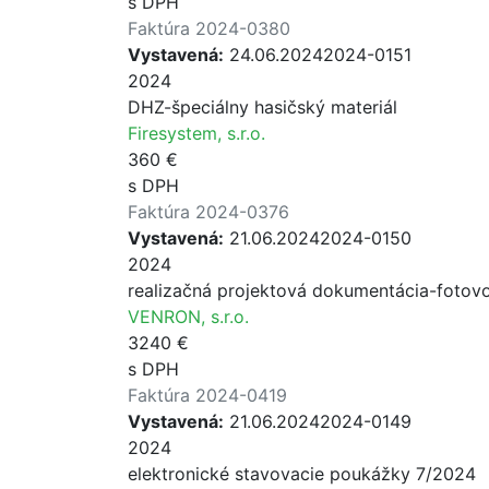
s DPH
Faktúra 2024-0380
Vystavená:
24.06.2024
2024-0151
2024
DHZ-špeciálny hasičský materiál
Firesystem, s.r.o.
360 €
s DPH
Faktúra 2024-0376
Vystavená:
21.06.2024
2024-0150
2024
realizačná projektová dokumentácia-fotovo
VENRON, s.r.o.
3240 €
s DPH
Faktúra 2024-0419
Vystavená:
21.06.2024
2024-0149
2024
elektronické stavovacie poukážky 7/2024