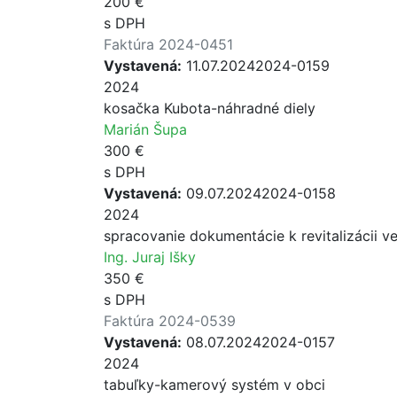
200 €
s DPH
Faktúra 2024-0451
Vystavená:
11.07.2024
2024-0159
2024
kosačka Kubota-náhradné diely
Marián Šupa
300 €
s DPH
Vystavená:
09.07.2024
2024-0158
2024
spracovanie dokumentácie k revitalizácii ve
Ing. Juraj Išky
350 €
s DPH
Faktúra 2024-0539
Vystavená:
08.07.2024
2024-0157
2024
tabuľky-kamerový systém v obci