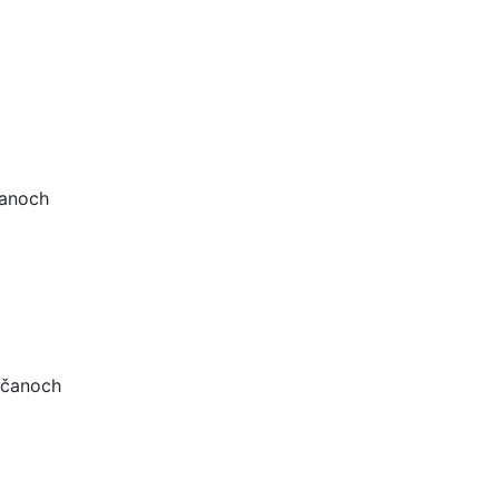
čanoch
ričanoch