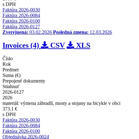
s DPH
Faktúra 2026-0030
Faktúra 2026-0084
Faktúra 2026-0100
Faktúra 2026-0127
Zverejnená:
03.02.2026
Posledná zmena:
12.03.2026
Invoices (4)
CSV
XLS
Číslo
Rok
Predmet
Suma (€)
Prepojené dokumenty
Stiahnuť
2026-0127
2026
materiál: výmena zábradlí, mosty a stojany na bicykle v obci
373.1 €
s DPH
Faktúra 2026-0030
Faktúra 2026-0084
Faktúra 2026-0100
Objednávka 2026-0024