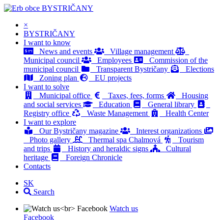
BYSTRIČANY
×
BYSTRIČANY
I want to know
News and events
Village management
Municipal council
Employees
Commission of the
municipal council
Transparent Bystričany
Elections
Zoning plan
EU projects
I want to solve
Municipal office
Taxes, fees, forms
Housing
and social services
Education
General library
Registry office
Waste Management
Health Center
I want to explore
Our Bystričany magazine
Interest organizations
Photo gallery
Thermal spa Chalmová
Tourism
and trips
History and heraldic signs
Cultural
heritage
Foreign Chronicle
Contacts
SK
Search
Watch us
Facebook