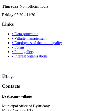
Thursday
Non-official hours
Friday
07:30 - 11:30
Links
• Data protection
• Village management
• Employees of the municipality
• Forms
• Photogallery
• Interest organizations
Contacts
Bystričany village
Municipal office of Bystričany
Mirka Nešpora 1/17