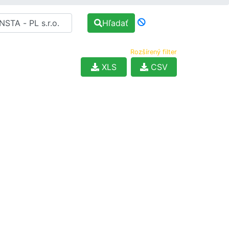
Hľadať
Rozšírený filter
XLS
CSV