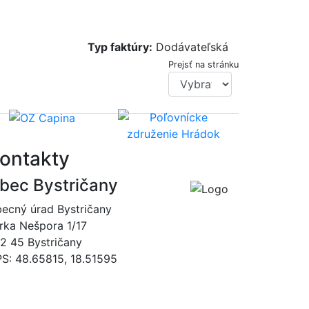
Typ faktúry:
Dodávateľská
Prejsť na stránku
ontakty
bec Bystričany
ecný úrad Bystričany
rka Nešpora 1/17
2 45 Bystričany
S: 48.65815, 18.51595
046/5493120
obec@bystricany.sk