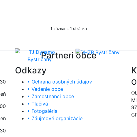
1 záznam, 1 stránka
Partneri obce
Odkazy
K
O
:30
• Ochrana osobných údajov
• Vedenie obce
Ob
deň
• Zamestnanci obce
Mi
• Tlačivá
:00
97
• Fotogaléria
GP
deň
• Záujmové organizácie
:30