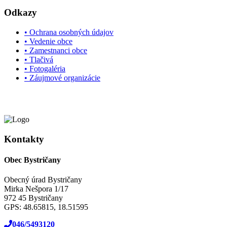
Odkazy
• Ochrana osobných údajov
• Vedenie obce
• Zamestnanci obce
• Tlačivá
• Fotogaléria
• Záujmové organizácie
Kontakty
Obec Bystričany
Obecný úrad Bystričany
Mirka Nešpora 1/17
972 45 Bystričany
GPS: 48.65815, 18.51595
046/5493120