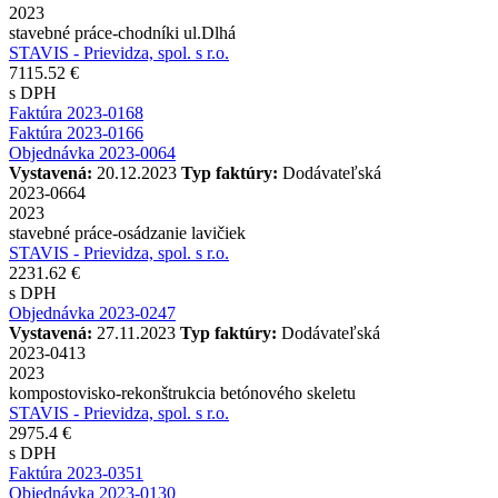
2023
stavebné práce-chodníki ul.Dlhá
STAVIS - Prievidza, spol. s r.o.
7115.52 €
s DPH
Faktúra 2023-0168
Faktúra 2023-0166
Objednávka 2023-0064
Vystavená:
20.12.2023
Typ faktúry:
Dodávateľská
2023-0664
2023
stavebné práce-osádzanie lavičiek
STAVIS - Prievidza, spol. s r.o.
2231.62 €
s DPH
Objednávka 2023-0247
Vystavená:
27.11.2023
Typ faktúry:
Dodávateľská
2023-0413
2023
kompostovisko-rekonštrukcia betónového skeletu
STAVIS - Prievidza, spol. s r.o.
2975.4 €
s DPH
Faktúra 2023-0351
Objednávka 2023-0130