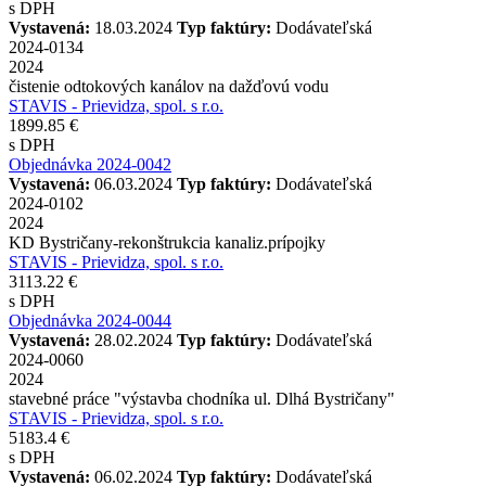
s DPH
Vystavená:
18.03.2024
Typ faktúry:
Dodávateľská
2024-0134
2024
čistenie odtokových kanálov na dažďovú vodu
STAVIS - Prievidza, spol. s r.o.
1899.85 €
s DPH
Objednávka 2024-0042
Vystavená:
06.03.2024
Typ faktúry:
Dodávateľská
2024-0102
2024
KD Bystričany-rekonštrukcia kanaliz.prípojky
STAVIS - Prievidza, spol. s r.o.
3113.22 €
s DPH
Objednávka 2024-0044
Vystavená:
28.02.2024
Typ faktúry:
Dodávateľská
2024-0060
2024
stavebné práce "výstavba chodníka ul. Dlhá Bystričany"
STAVIS - Prievidza, spol. s r.o.
5183.4 €
s DPH
Vystavená:
06.02.2024
Typ faktúry:
Dodávateľská