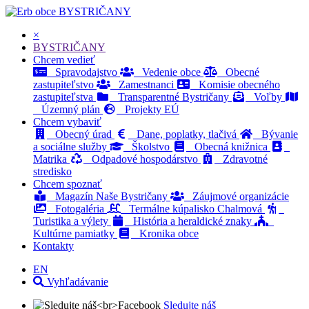
BYSTRIČANY
×
BYSTRIČANY
Chcem vedieť
Spravodajstvo
Vedenie obce
Obecné
zastupiteľstvo
Zamestnanci
Komisie obecného
zastupiteľstva
Transparentné Bystričany
Voľby
Územný plán
Projekty EÚ
Chcem vybaviť
Obecný úrad
Dane, poplatky, tlačivá
Bývanie
a sociálne služby
Školstvo
Obecná knižnica
Matrika
Odpadové hospodárstvo
Zdravotné
stredisko
Chcem spoznať
Magazín Naše Bystričany
Záujmové organizácie
Fotogaléria
Termálne kúpalisko Chalmová
Turistika a výlety
História a heraldické znaky
Kultúrne pamiatky
Kronika obce
Kontakty
EN
Vyhľadávanie
Sledujte náš