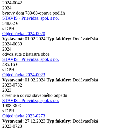
2024-0042
2024
bytový dom 780/63-oprava podláh
STAVIS - Prievidza, spol. s r.o.
548.62 €
s DPH
Objednávka 2024-0020
Vystavená:
01.02.2024
Typ faktúry:
Dodávateľská
2024-0039
2024
odvoz sute z katastra obce
STAVIS - Prievidza, spol. s r.o.
485.16 €
s DPH
Objednávka 2024-0023
Vystavená:
01.02.2024
Typ faktúry:
Dodávateľská
2023-0732
2023
drvenie a odvoz stavebného odpadu
STAVIS - Prievidza, spol. s r.o.
1908.36 €
s DPH
Objednávka 2023-0273
Vystavená:
27.12.2023
Typ faktúry:
Dodávateľská
2023-0723