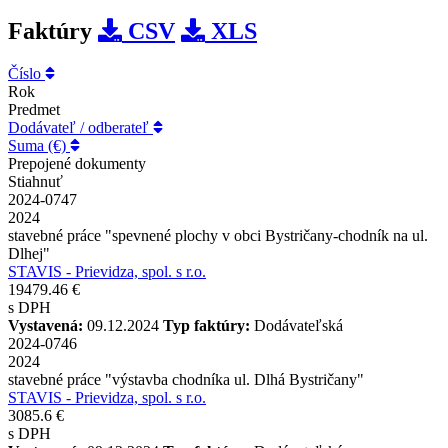
Faktúry
CSV
XLS
Číslo
Rok
Predmet
Dodávateľ / odberateľ
Suma (€)
Prepojené dokumenty
Stiahnuť
2024-0747
2024
stavebné práce "spevnené plochy v obci Bystričany-chodník na ul.
Dlhej"
STAVIS - Prievidza, spol. s r.o.
19479.46 €
s DPH
Vystavená:
09.12.2024
Typ faktúry:
Dodávateľská
2024-0746
2024
stavebné práce "výstavba chodníka ul. Dlhá Bystričany"
STAVIS - Prievidza, spol. s r.o.
3085.6 €
s DPH