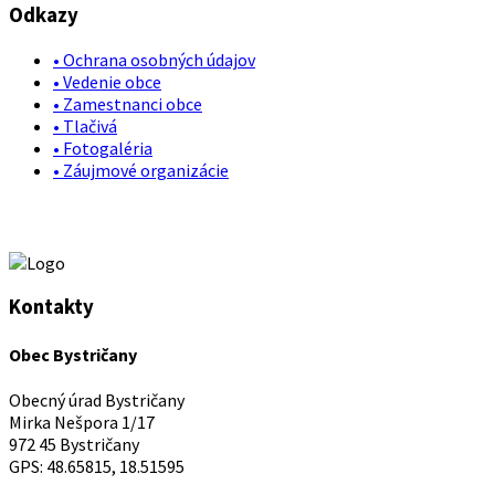
Odkazy
• Ochrana osobných údajov
• Vedenie obce
• Zamestnanci obce
• Tlačivá
• Fotogaléria
• Záujmové organizácie
Kontakty
Obec Bystričany
Obecný úrad Bystričany
Mirka Nešpora 1/17
972 45 Bystričany
GPS: 48.65815, 18.51595