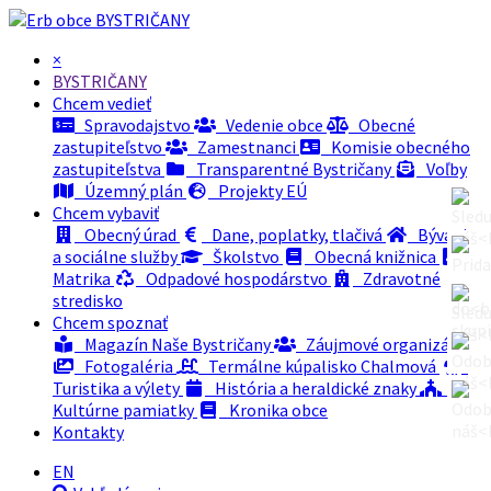
BYSTRIČANY
×
BYSTRIČANY
Chcem vedieť
Spravodajstvo
Vedenie obce
Obecné
zastupiteľstvo
Zamestnanci
Komisie obecného
zastupiteľstva
Transparentné Bystričany
Voľby
Územný plán
Projekty EÚ
Chcem vybaviť
Obecný úrad
Dane, poplatky, tlačivá
Bývanie
a sociálne služby
Školstvo
Obecná knižnica
Matrika
Odpadové hospodárstvo
Zdravotné
stredisko
Chcem spoznať
Magazín Naše Bystričany
Záujmové organizácie
Fotogaléria
Termálne kúpalisko Chalmová
Turistika a výlety
História a heraldické znaky
Kultúrne pamiatky
Kronika obce
Kontakty
EN