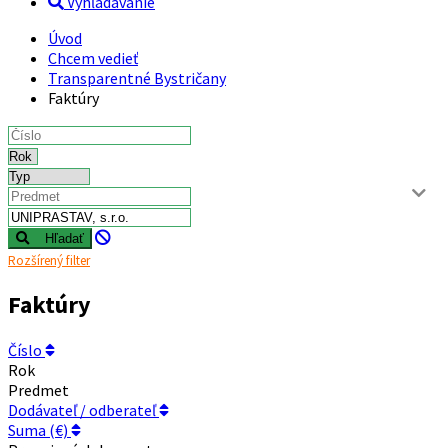
Vyhľadávanie
Úvod
Chcem vedieť
Transparentné Bystričany
Faktúry
Hľadať
Rozšírený filter
Faktúry
Číslo
Rok
Predmet
Dodávateľ / odberateľ
Suma (€)