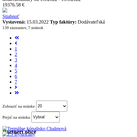
19376.58 €
Stiahnuť
Vystavená:
15.03.2022
Typ faktúry:
Dodávateľská
139 záznamov, 7 stránok
1
2
3
4
5
6
7
Zobraziť na stránke
Prejsť na stránku
Partneri obce