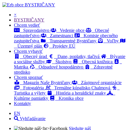
BYSTRIČANY
×
BYSTRIČANY
Chcem vedieť
Spravodajstvo
Vedenie obce
Obecné
zastupiteľstvo
Zamestnanci
Komisie obecného
zastupiteľstva
Transparentné Bystričany
Voľby
Územný plán
Projekty EÚ
Chcem vybaviť
Obecný úrad
Dane, poplatky, tlačivá
Bývanie
a sociálne služby
Školstvo
Obecná knižnica
Matrika
Odpadové hospodárstvo
Zdravotné
stredisko
Chcem spoznať
Magazín Naše Bystričany
Záujmové organizácie
Fotogaléria
Termálne kúpalisko Chalmová
Turistika a výlety
História a heraldické znaky
Kultúrne pamiatky
Kronika obce
Kontakty
EN
Vyhľadávanie
Sledujte náš