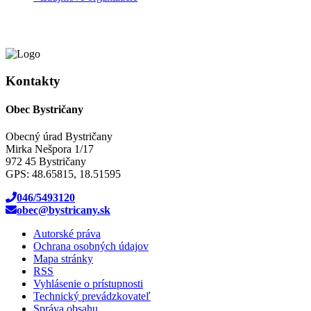
Kontakty
Obec Bystričany
Obecný úrad Bystričany
Mirka Nešpora 1/17
972 45 Bystričany
GPS: 48.65815, 18.51595
046/5493120
obec@bystricany.sk
Autorské práva
Ochrana osobných údajov
Mapa stránky
RSS
Vyhlásenie o prístupnosti
Technický prevádzkovateľ
Správa obsahu