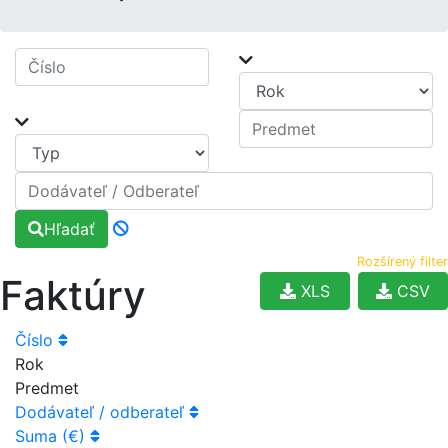
Hľadať
Rozšírený filter
Faktúry
XLS
CSV
Číslo
Rok
Predmet
Dodávateľ / odberateľ
Suma (€)