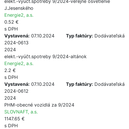
elekt.-vyúčt.spotreby 9/2024-verejné osvetlenie
J.Jesenského
Energie2, a.s.
0.52 €
s DPH
Vystavená:
07.10.2024
Typ faktúry:
Dodávateľská
2024-0613
2024
elekt.-vyúčt.spotreby 9/2024-altánok
Energie2, a.s.
2.2 €
s DPH
Vystavená:
07.10.2024
Typ faktúry:
Dodávateľská
2024-0612
2024
PHM-obecné vozidlá za 9/2024
SLOVNAFT, a.s.
1147.65 €
s DPH