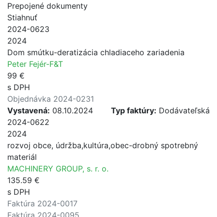
Prepojené dokumenty
Stiahnuť
2024-0623
2024
Dom smútku-deratizácia chladiaceho zariadenia
Peter Fejér-F&T
99 €
s DPH
Objednávka 2024-0231
Vystavená:
08.10.2024
Typ faktúry:
Dodávateľská
2024-0622
2024
rozvoj obce, údržba,kultúra,obec-drobný spotrebný
materiál
MACHINERY GROUP, s. r. o.
135.59 €
s DPH
Faktúra 2024-0017
Faktúra 2024-0095