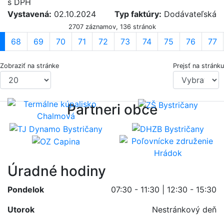
s DPH
Vystavená:
02.10.2024
Typ faktúry:
Dodávateľská
2707 záznamov, 136 stránok
68
69
70
71
72
73
74
75
76
77
Zobraziť na stránke
Prejsť na stránku
Partneri obce
Úradné hodiny
Pondelok
07:30 - 11:30 | 12:30 - 15:30
Utorok
Nestránkový deň