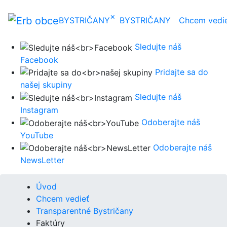
×
BYSTRIČANY
BYSTRIČANY
Chcem vedi
Sledujte náš
Facebook
Pridajte sa do
našej skupiny
Sledujte náš
Instagram
Odoberajte náš
YouTube
Odoberajte náš
NewsLetter
Úvod
Chcem vedieť
Transparentné Bystričany
Faktúry