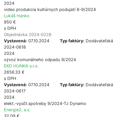
2024
video produkcia kultúrnych podujatí 6-9/2024
Lukáš Hanko
950 €
s DPH
Objednávka 2024-0228
Vystavená:
07.10.2024
Typ faktúry:
Dodávateľská
2024-0618
2024
vývoz komunálneho odpadu 9/2024
EKO HUNKA s.r.o.
2656.33 €
s DPH
Vystavená:
07.10.2024
Typ faktúry:
Dodávateľská
2024-0617
2024
elekt.-vyúčt.spotreby 9/2024-TJ Dynamo
Energie2, a.s.
32.09 €