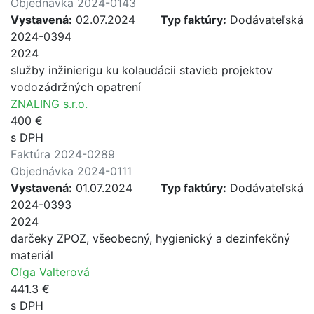
Objednávka 2024-0143
Vystavená:
02.07.2024
Typ faktúry:
Dodávateľská
2024-0394
2024
služby inžinierigu ku kolaudácii stavieb projektov
vodozádržných opatrení
ZNALING s.r.o.
400 €
s DPH
Faktúra 2024-0289
Objednávka 2024-0111
Vystavená:
01.07.2024
Typ faktúry:
Dodávateľská
2024-0393
2024
darčeky ZPOZ, všeobecný, hygienický a dezinfekčný
materiál
Oľga Valterová
441.3 €
s DPH