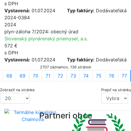
s DPH
Vystavená:
01.07.2024
Typ faktúry:
Dodávateľská
2024-0384
2024
plyn-záloha 7/2024: obecný úrad
Slovenský plynárenský priemysel, a.s.
572 €
s DPH
Vystavená:
01.07.2024
Typ faktúry:
Dodávateľská
2707 záznamov, 136 stránok
68
69
70
71
72
73
74
75
76
77
Zobraziť na stránke
Prejsť na stránku
Partneri obce