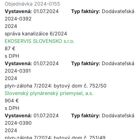
Objednávka 2024-0155
Vystavená:
01.07.2024
Typ faktúry:
Dodávateľská
2024-0392
2024
správa kanalizáice 6/2024
EKOSERVIS SLOVENSKO s.r.o.
87 €
s DPH
Vystavená:
01.07.2024
Typ faktúry:
Dodávateľská
2024-0391
2024
plyn-záloha 7/2024: bytový dom č. 752/50
Slovenský plynárenský priemysel, a.s.
904 €
s DPH
Vystavená:
01.07.2024
Typ faktúry:
Dodávateľská
2024-0390
2024
plyn-záloha 7/2024: bytový dom č. 751/49