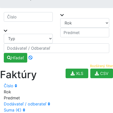
Hľadať
Rozšírený filter
Faktúry
XLS
CSV
Číslo
Rok
Predmet
Dodávateľ / odberateľ
Suma (€)