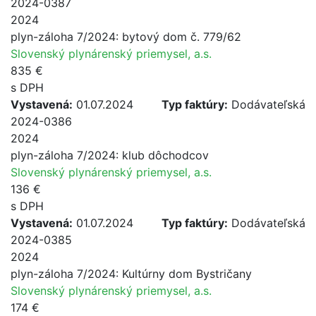
2024-0387
2024
plyn-záloha 7/2024: bytový dom č. 779/62
Slovenský plynárenský priemysel, a.s.
835 €
s DPH
Vystavená:
01.07.2024
Typ faktúry:
Dodávateľská
2024-0386
2024
plyn-záloha 7/2024: klub dôchodcov
Slovenský plynárenský priemysel, a.s.
136 €
s DPH
Vystavená:
01.07.2024
Typ faktúry:
Dodávateľská
2024-0385
2024
plyn-záloha 7/2024: Kultúrny dom Bystričany
Slovenský plynárenský priemysel, a.s.
174 €