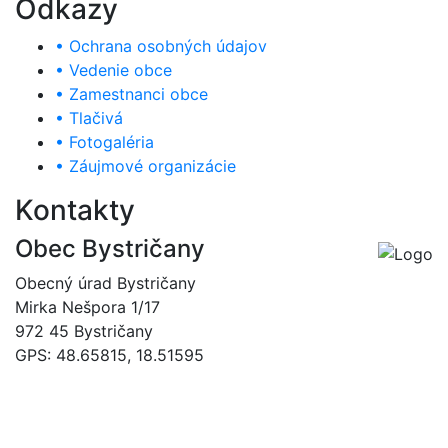
Odkazy
• Ochrana osobných údajov
• Vedenie obce
• Zamestnanci obce
• Tlačivá
• Fotogaléria
• Záujmové organizácie
Kontakty
Obec Bystričany
Obecný úrad Bystričany
Mirka Nešpora 1/17
972 45 Bystričany
GPS: 48.65815, 18.51595
046/5493120
obec@bystricany.sk