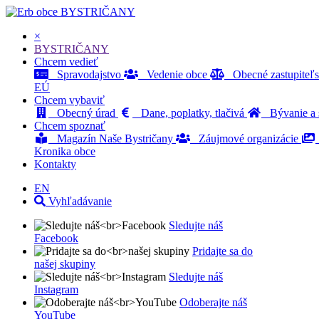
BYSTRIČANY
×
BYSTRIČANY
Chcem vedieť
Spravodajstvo
Vedenie obce
Obecné zastupiteľ
EÚ
Chcem vybaviť
Obecný úrad
Dane, poplatky, tlačivá
Bývanie a s
Chcem spoznať
Magazín Naše Bystričany
Záujmové organizácie
Kronika obce
Kontakty
EN
Vyhľadávanie
Sledujte náš
Facebook
Pridajte sa do
našej skupiny
Sledujte náš
Instagram
Odoberajte náš
YouTube