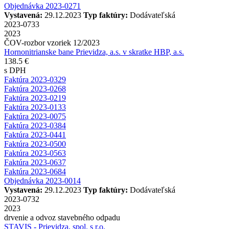
Objednávka 2023-0271
Vystavená:
29.12.2023
Typ faktúry:
Dodávateľská
2023-0733
2023
ČOV-rozbor vzoriek 12/2023
Hornonitrianske bane Prievidza, a.s. v skratke HBP, a.s.
138.5 €
s DPH
Faktúra 2023-0329
Faktúra 2023-0268
Faktúra 2023-0219
Faktúra 2023-0133
Faktúra 2023-0075
Faktúra 2023-0384
Faktúra 2023-0441
Faktúra 2023-0500
Faktúra 2023-0563
Faktúra 2023-0637
Faktúra 2023-0684
Objednávka 2023-0014
Vystavená:
29.12.2023
Typ faktúry:
Dodávateľská
2023-0732
2023
drvenie a odvoz stavebného odpadu
STAVIS - Prievidza, spol. s r.o.