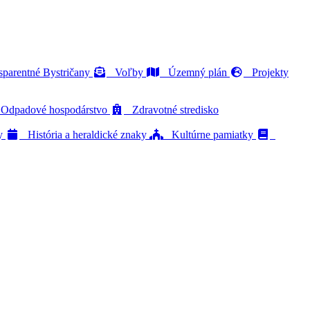
parentné Bystričany
Voľby
Územný plán
Projekty
dpadové hospodárstvo
Zdravotné stredisko
ty
História a heraldické znaky
Kultúrne pamiatky