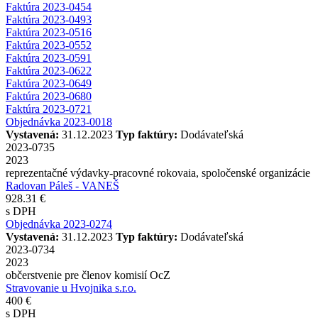
Faktúra 2023-0454
Faktúra 2023-0493
Faktúra 2023-0516
Faktúra 2023-0552
Faktúra 2023-0591
Faktúra 2023-0622
Faktúra 2023-0649
Faktúra 2023-0680
Faktúra 2023-0721
Objednávka 2023-0018
Vystavená:
31.12.2023
Typ faktúry:
Dodávateľská
2023-0735
2023
reprezentačné výdavky-pracovné rokovaia, spoločenské organizácie
Radovan Páleš - VANEŠ
928.31 €
s DPH
Objednávka 2023-0274
Vystavená:
31.12.2023
Typ faktúry:
Dodávateľská
2023-0734
2023
občerstvenie pre členov komisií OcZ
Stravovanie u Hvojnika s.r.o.
400 €
s DPH