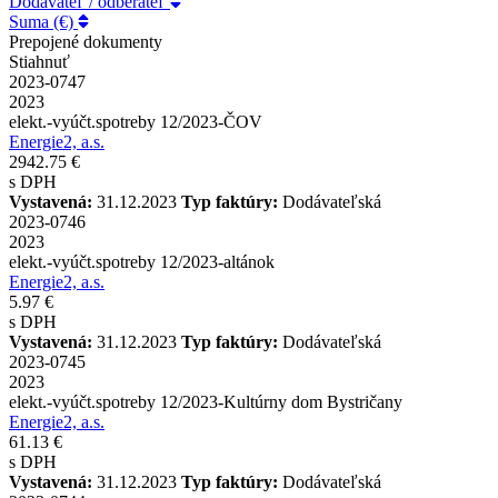
Dodávateľ / odberateľ
Suma (€)
Prepojené dokumenty
Stiahnuť
2023-0747
2023
elekt.-vyúčt.spotreby 12/2023-ČOV
Energie2, a.s.
2942.75 €
s DPH
Vystavená:
31.12.2023
Typ faktúry:
Dodávateľská
2023-0746
2023
elekt.-vyúčt.spotreby 12/2023-altánok
Energie2, a.s.
5.97 €
s DPH
Vystavená:
31.12.2023
Typ faktúry:
Dodávateľská
2023-0745
2023
elekt.-vyúčt.spotreby 12/2023-Kultúrny dom Bystričany
Energie2, a.s.
61.13 €
s DPH
Vystavená:
31.12.2023
Typ faktúry:
Dodávateľská