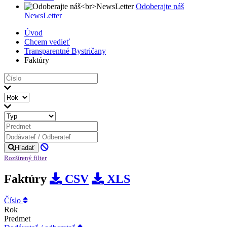
Odoberajte náš
NewsLetter
Úvod
Chcem vedieť
Transparentné Bystričany
Faktúry
Hľadať
Rozšírený filter
Faktúry
CSV
XLS
Číslo
Rok
Predmet