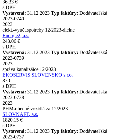
36.33 €
s DPH
Vystavená:
31.12.2023
Typ faktúry:
Dodávateľská
2023-0740
2023
elekt.-vyúčt.spotreby 12/2023-dielne
Energie2, a.s.
243.06 €
s DPH
Vystavená:
31.12.2023
Typ faktúry:
Dodávateľská
2023-0739
2023
správa kanalizáice 12/2023
EKOSERVIS SLOVENSKO s.r.o.
87 €
s DPH
Vystavená:
31.12.2023
Typ faktúry:
Dodávateľská
2023-0738
2023
PHM-obecné vozidlá za 12/2023
SLOVNAFT, a.s.
1820.15 €
s DPH
Vystavená:
31.12.2023
Typ faktúry:
Dodávateľská
2023-0737