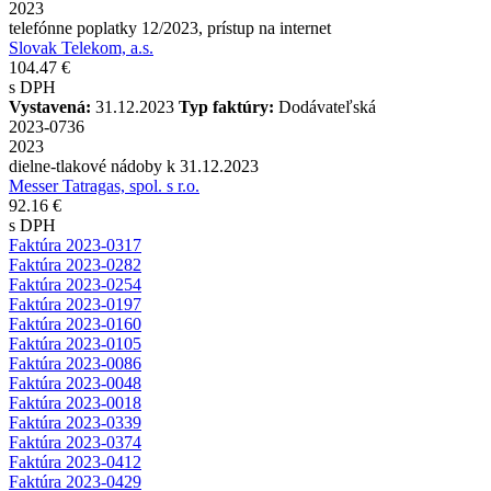
2023
telefónne poplatky 12/2023, prístup na internet
Slovak Telekom, a.s.
104.47 €
s DPH
Vystavená:
31.12.2023
Typ faktúry:
Dodávateľská
2023-0736
2023
dielne-tlakové nádoby k 31.12.2023
Messer Tatragas, spol. s r.o.
92.16 €
s DPH
Faktúra 2023-0317
Faktúra 2023-0282
Faktúra 2023-0254
Faktúra 2023-0197
Faktúra 2023-0160
Faktúra 2023-0105
Faktúra 2023-0086
Faktúra 2023-0048
Faktúra 2023-0018
Faktúra 2023-0339
Faktúra 2023-0374
Faktúra 2023-0412
Faktúra 2023-0429