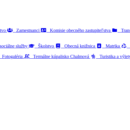
stvo
Zamestnanci
Komisie obecného zastupiteľstva
Trans
ociálne služby
Školstvo
Obecná knižnica
Matrika
O
Fotogaléria
Termálne kúpalisko Chalmová
Turistika a výle