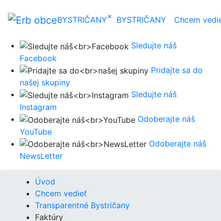
×
BYSTRIČANY
BYSTRIČANY
Chcem vedi
Sledujte náš
Facebook
Pridajte sa do
našej skupiny
Sledujte náš
Instagram
Odoberajte náš
YouTube
Odoberajte náš
NewsLetter
Úvod
Chcem vedieť
Transparentné Bystričany
Faktúry