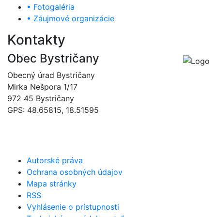
• Fotogaléria
• Záujmové organizácie
Kontakty
Obec Bystričany
Obecný úrad Bystričany
Mirka Nešpora 1/17
972 45 Bystričany
GPS: 48.65815, 18.51595
046/5493120
obec@bystricany.sk
Autorské práva
Ochrana osobných údajov
Mapa stránky
RSS
Vyhlásenie o prístupnosti