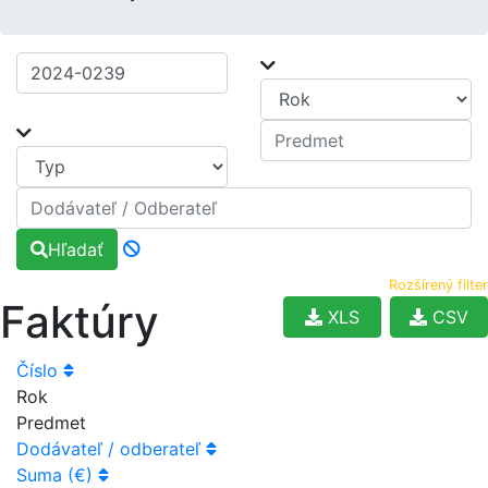
Hľadať
Rozšírený filter
Faktúry
XLS
CSV
Číslo
Rok
Predmet
Dodávateľ / odberateľ
Suma (€)