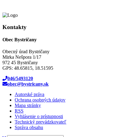
Kontakty
Obec Bystričany
Obecný úrad Bystričany
Mirka Nešpora 1/17
972 45 Bystričany
GPS: 48.65815, 18.51595
046/5493120
obec@bystricany.sk
Autorské práva
Ochrana osobných údajov
Mapa stránky
RSS
Vyhlásenie o prístupnosti
Technický prevádzkovateľ
Správa obsahu