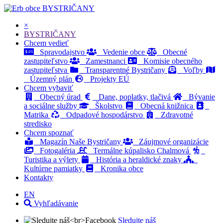
BYSTRIČANY
×
BYSTRIČANY
Chcem vedieť
Spravodajstvo
Vedenie obce
Obecné
zastupiteľstvo
Zamestnanci
Komisie obecného
zastupiteľstva
Transparentné Bystričany
Voľby
Územný plán
Projekty EÚ
Chcem vybaviť
Obecný úrad
Dane, poplatky, tlačivá
Bývanie
a sociálne služby
Školstvo
Obecná knižnica
Matrika
Odpadové hospodárstvo
Zdravotné
stredisko
Chcem spoznať
Magazín Naše Bystričany
Záujmové organizácie
Fotogaléria
Termálne kúpalisko Chalmová
Turistika a výlety
História a heraldické znaky
Kultúrne pamiatky
Kronika obce
Kontakty
EN
Vyhľadávanie
Sledujte náš