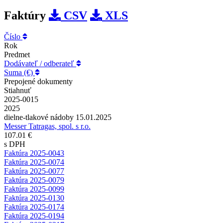
Faktúry
CSV
XLS
Číslo
Rok
Predmet
Dodávateľ / odberateľ
Suma (€)
Prepojené dokumenty
Stiahnuť
2025-0015
2025
dielne-tlakové nádoby 15.01.2025
Messer Tatragas, spol. s r.o.
107.01 €
s DPH
Faktúra 2025-0043
Faktúra 2025-0074
Faktúra 2025-0077
Faktúra 2025-0079
Faktúra 2025-0099
Faktúra 2025-0130
Faktúra 2025-0174
Faktúra 2025-0194