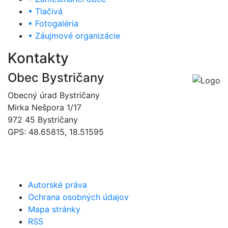
• Tlačivá
• Fotogaléria
• Záujmové organizácie
Kontakty
Obec Bystričany
Obecný úrad Bystričany
Mirka Nešpora 1/17
972 45 Bystričany
GPS: 48.65815, 18.51595
046/5493120
obec@bystricany.sk
Autorské práva
Ochrana osobných údajov
Mapa stránky
RSS