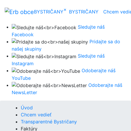
×
BYSTRIČANY
BYSTRIČANY
Chcem vedi
Sledujte náš
Facebook
Pridajte sa do
našej skupiny
Sledujte náš
Instagram
Odoberajte náš
YouTube
Odoberajte náš
NewsLetter
Úvod
Chcem vedieť
Transparentné Bystričany
Faktúry