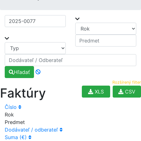
Hľadať
Rozšírený filter
Faktúry
XLS
CSV
Číslo
Rok
Predmet
Dodávateľ / odberateľ
Suma (€)