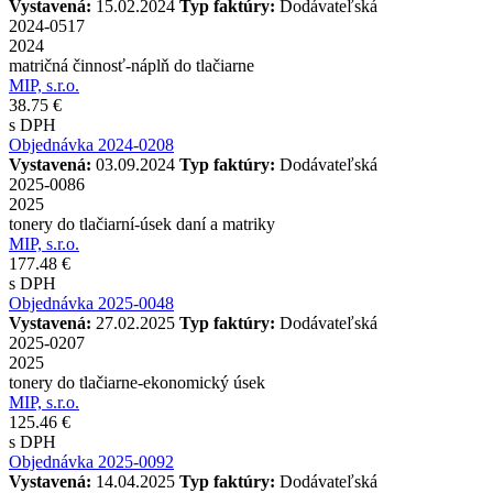
Vystavená:
15.02.2024
Typ faktúry:
Dodávateľská
2024-0517
2024
matričná činnosť-náplň do tlačiarne
MIP, s.r.o.
38.75 €
s DPH
Objednávka 2024-0208
Vystavená:
03.09.2024
Typ faktúry:
Dodávateľská
2025-0086
2025
tonery do tlačiarní-úsek daní a matriky
MIP, s.r.o.
177.48 €
s DPH
Objednávka 2025-0048
Vystavená:
27.02.2025
Typ faktúry:
Dodávateľská
2025-0207
2025
tonery do tlačiarne-ekonomický úsek
MIP, s.r.o.
125.46 €
s DPH
Objednávka 2025-0092
Vystavená:
14.04.2025
Typ faktúry:
Dodávateľská