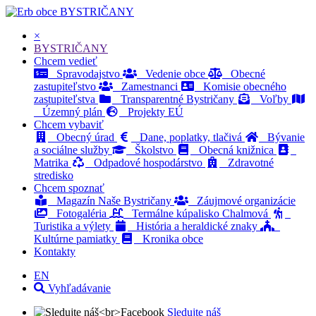
BYSTRIČANY
×
BYSTRIČANY
Chcem vedieť
Spravodajstvo
Vedenie obce
Obecné
zastupiteľstvo
Zamestnanci
Komisie obecného
zastupiteľstva
Transparentné Bystričany
Voľby
Územný plán
Projekty EÚ
Chcem vybaviť
Obecný úrad
Dane, poplatky, tlačivá
Bývanie
a sociálne služby
Školstvo
Obecná knižnica
Matrika
Odpadové hospodárstvo
Zdravotné
stredisko
Chcem spoznať
Magazín Naše Bystričany
Záujmové organizácie
Fotogaléria
Termálne kúpalisko Chalmová
Turistika a výlety
História a heraldické znaky
Kultúrne pamiatky
Kronika obce
Kontakty
EN
Vyhľadávanie
Sledujte náš