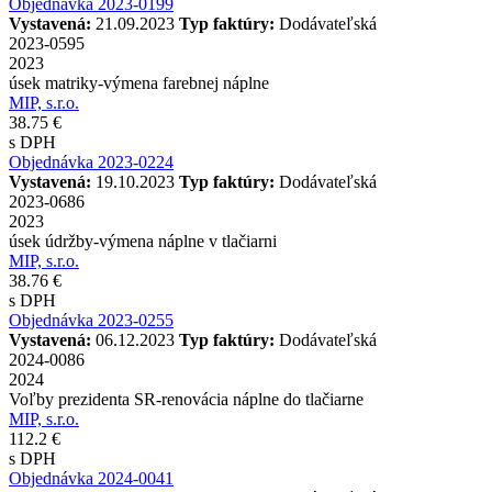
Objednávka 2023-0199
Vystavená:
21.09.2023
Typ faktúry:
Dodávateľská
2023-0595
2023
úsek matriky-výmena farebnej náplne
MIP, s.r.o.
38.75 €
s DPH
Objednávka 2023-0224
Vystavená:
19.10.2023
Typ faktúry:
Dodávateľská
2023-0686
2023
úsek údržby-výmena náplne v tlačiarni
MIP, s.r.o.
38.76 €
s DPH
Objednávka 2023-0255
Vystavená:
06.12.2023
Typ faktúry:
Dodávateľská
2024-0086
2024
Voľby prezidenta SR-renovácia náplne do tlačiarne
MIP, s.r.o.
112.2 €
s DPH
Objednávka 2024-0041