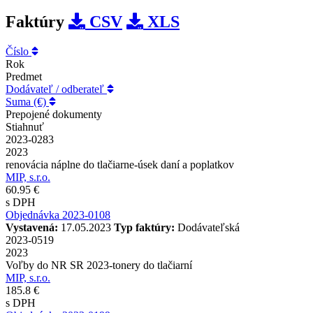
Faktúry
CSV
XLS
Číslo
Rok
Predmet
Dodávateľ / odberateľ
Suma (€)
Prepojené dokumenty
Stiahnuť
2023-0283
2023
renovácia náplne do tlačiarne-úsek daní a poplatkov
MIP, s.r.o.
60.95 €
s DPH
Objednávka 2023-0108
Vystavená:
17.05.2023
Typ faktúry:
Dodávateľská
2023-0519
2023
Voľby do NR SR 2023-tonery do tlačiarní
MIP, s.r.o.
185.8 €
s DPH