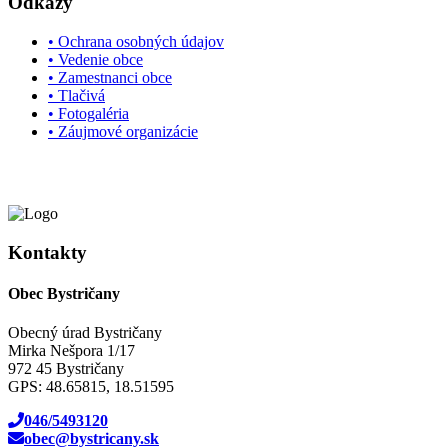
Odkazy
• Ochrana osobných údajov
• Vedenie obce
• Zamestnanci obce
• Tlačivá
• Fotogaléria
• Záujmové organizácie
Kontakty
Obec Bystričany
Obecný úrad Bystričany
Mirka Nešpora 1/17
972 45 Bystričany
GPS: 48.65815, 18.51595
046/5493120
obec@bystricany.sk