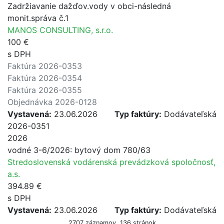
Zadržiavanie dažďov.vody v obci-následná
monit.správa č.1
MANOS CONSULTING, s.r.o.
100 €
s DPH
Faktúra 2026-0353
Faktúra 2026-0354
Faktúra 2026-0355
Objednávka 2026-0128
Vystavená:
23.06.2026
Typ faktúry:
Dodávateľská
2026-0351
2026
vodné 3-6/2026: bytový dom 780/63
Stredoslovenská vodárenská prevádzková spoločnosť,
a.s.
394.89 €
s DPH
Vystavená:
23.06.2026
Typ faktúry:
Dodávateľská
2707 záznamov, 136 stránok