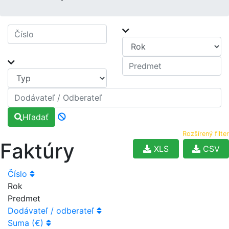
Hľadať
Rozšírený filter
Faktúry
XLS
CSV
Číslo
Rok
Predmet
Dodávateľ / odberateľ
Suma (€)