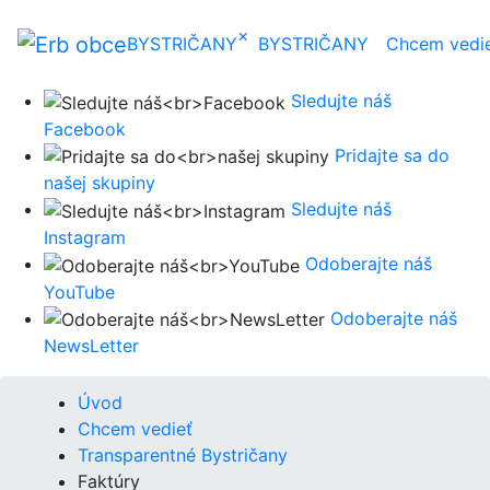
×
BYSTRIČANY
BYSTRIČANY
Chcem vedi
Sledujte náš
Facebook
Pridajte sa do
našej skupiny
Sledujte náš
Instagram
Odoberajte náš
YouTube
Odoberajte náš
NewsLetter
Úvod
Chcem vedieť
Transparentné Bystričany
Faktúry