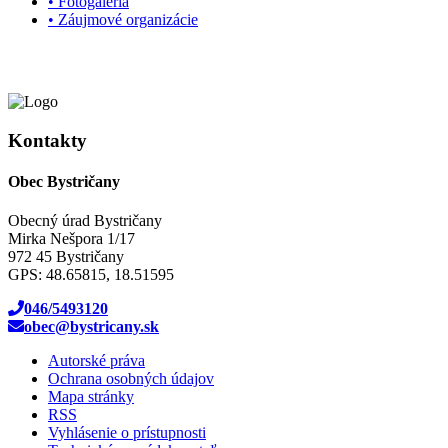
• Fotogaléria
• Záujmové organizácie
Kontakty
Obec Bystričany
Obecný úrad Bystričany
Mirka Nešpora 1/17
972 45 Bystričany
GPS: 48.65815, 18.51595
046/5493120
obec@bystricany.sk
Autorské práva
Ochrana osobných údajov
Mapa stránky
RSS
Vyhlásenie o prístupnosti