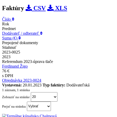
Faktúry
CSV
XLS
Číslo
Rok
Predmet
Dodávateľ / odberateľ
Suma (€)
Prepojené dokumenty
Stiahnuť
2023-0025
2023
Referendum 2023-úprava tlače
Ferdinand Žigo
76 €
s DPH
Objednávka 2023-0024
Vystavená:
20.01.2023
Typ faktúry:
Dodávateľská
1 záznam, 1 stránka
Zobraziť na stránke
Prejsť na stránku