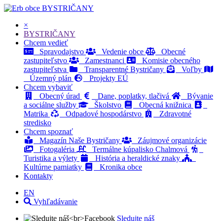
BYSTRIČANY
×
BYSTRIČANY
Chcem vedieť
Spravodajstvo
Vedenie obce
Obecné
zastupiteľstvo
Zamestnanci
Komisie obecného
zastupiteľstva
Transparentné Bystričany
Voľby
Územný plán
Projekty EÚ
Chcem vybaviť
Obecný úrad
Dane, poplatky, tlačivá
Bývanie
a sociálne služby
Školstvo
Obecná knižnica
Matrika
Odpadové hospodárstvo
Zdravotné
stredisko
Chcem spoznať
Magazín Naše Bystričany
Záujmové organizácie
Fotogaléria
Termálne kúpalisko Chalmová
Turistika a výlety
História a heraldické znaky
Kultúrne pamiatky
Kronika obce
Kontakty
EN
Vyhľadávanie
Sledujte náš