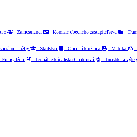
stvo
Zamestnanci
Komisie obecného zastupiteľstva
Trans
ociálne služby
Školstvo
Obecná knižnica
Matrika
O
Fotogaléria
Termálne kúpalisko Chalmová
Turistika a výle