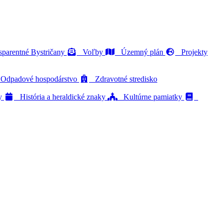
parentné Bystričany
Voľby
Územný plán
Projekty
dpadové hospodárstvo
Zdravotné stredisko
ty
História a heraldické znaky
Kultúrne pamiatky