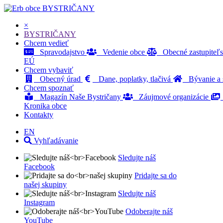
BYSTRIČANY
×
BYSTRIČANY
Chcem vedieť
Spravodajstvo
Vedenie obce
Obecné zastupiteľ
EÚ
Chcem vybaviť
Obecný úrad
Dane, poplatky, tlačivá
Bývanie a s
Chcem spoznať
Magazín Naše Bystričany
Záujmové organizácie
Kronika obce
Kontakty
EN
Vyhľadávanie
Sledujte náš
Facebook
Pridajte sa do
našej skupiny
Sledujte náš
Instagram
Odoberajte náš
YouTube