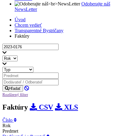
Odoberajte náš
NewsLetter
Úvod
Chcem vedieť
Transparentné Bystričany
Faktúry
Hľadať
Rozšírený filter
Faktúry
CSV
XLS
Číslo
Rok
Predmet