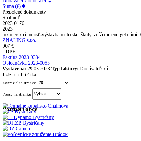
Dodávateľ / odberateľ
Suma (€)
Prepojené dokumenty
Stiahnuť
2023-0176
2023
inžinierska činnosť-výstavba materskej školy, zníženie energet.náro
ZNALING s.r.o.
907 €
s DPH
Faktúra 2023-0334
Objednávka 2023-0053
Vystavená:
29.03.2023
Typ faktúry:
Dodávateľská
1 záznam, 1 stránka
Zobraziť na stránke
Prejsť na stránku
Partneri obce