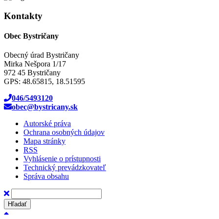
Kontakty
Obec Bystričany
Obecný úrad Bystričany
Mirka Nešpora 1/17
972 45 Bystričany
GPS: 48.65815, 18.51595
046/5493120
obec@bystricany.sk
Autorské práva
Ochrana osobných údajov
Mapa stránky
RSS
Vyhlásenie o prístupnosti
Technický prevádzkovateľ
Správa obsahu
Hľadať