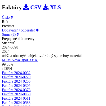
Faktúry
CSV
XLS
Číslo
Rok
Predmet
Dodávateľ / odberateľ
Suma (€)
Prepojené dokumenty
Stiahnuť
2024-0098
2024
údržba obecných objektov-drobný spotrebný materiál
M+M Nova, spol. s r. o.
99.33 €
s DPH
Faktúra 2024-0032
Faktúra 2024-0229
Faktúra 2024-0255
Faktúra 2024-0305
Faktúra 2024-0378
Faktúra 2024-0450
Faktúra 2024-0511
Faktúra 2024-0588