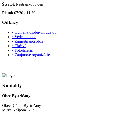
Štvrtok
Nestránkový deň
Piatok
07:30 - 11:30
Odkazy
• Ochrana osobných údajov
• Vedenie obce
• Zamestnanci obce
• Tlačivá
• Fotogaléria
• Záujmové organizácie
Kontakty
Obec Bystričany
Obecný úrad Bystričany
Mirka Nešpora 1/17