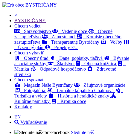
BYSTRIČANY
×
BYSTRIČANY
Chcem vedieť
Spravodajstvo
Vedenie obce
Obecné
zastupiteľstvo
Zamestnanci
Komisie obecného
zastupiteľstva
Transparentné Bystričany
Voľby
Územný plán
Projekty EÚ
Chcem vybaviť
Obecný úrad
Dane, poplatky, tlačivá
Bývanie
a sociálne služby
Školstvo
Obecná knižnica
Matrika
Odpadové hospodárstvo
Zdravotné
stredisko
Chcem spoznať
Magazín Naše Bystričany
Záujmové organizácie
Fotogaléria
Termálne kúpalisko Chalmová
Turistika a výlety
História a heraldické znaky
Kultúrne pamiatky
Kronika obce
Kontakty
EN
Vyhľadávanie
Sledujte náš