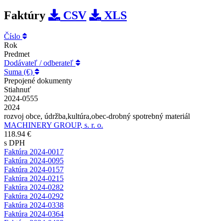
Faktúry
CSV
XLS
Číslo
Rok
Predmet
Dodávateľ / odberateľ
Suma (€)
Prepojené dokumenty
Stiahnuť
2024-0555
2024
rozvoj obce, údržba,kultúra,obec-drobný spotrebný materiál
MACHINERY GROUP, s. r. o.
118.94 €
s DPH
Faktúra 2024-0017
Faktúra 2024-0095
Faktúra 2024-0157
Faktúra 2024-0215
Faktúra 2024-0282
Faktúra 2024-0292
Faktúra 2024-0338
Faktúra 2024-0364