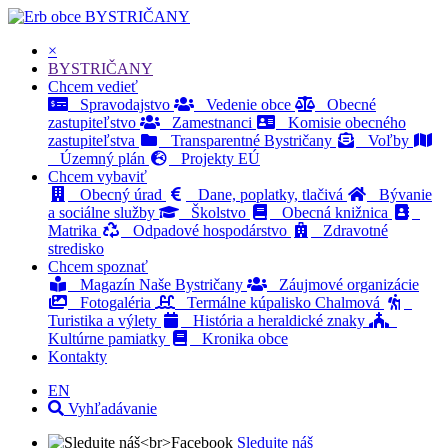
BYSTRIČANY
×
BYSTRIČANY
Chcem vedieť
Spravodajstvo
Vedenie obce
Obecné
zastupiteľstvo
Zamestnanci
Komisie obecného
zastupiteľstva
Transparentné Bystričany
Voľby
Územný plán
Projekty EÚ
Chcem vybaviť
Obecný úrad
Dane, poplatky, tlačivá
Bývanie
a sociálne služby
Školstvo
Obecná knižnica
Matrika
Odpadové hospodárstvo
Zdravotné
stredisko
Chcem spoznať
Magazín Naše Bystričany
Záujmové organizácie
Fotogaléria
Termálne kúpalisko Chalmová
Turistika a výlety
História a heraldické znaky
Kultúrne pamiatky
Kronika obce
Kontakty
EN
Vyhľadávanie
Sledujte náš