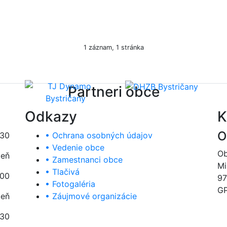
1 záznam, 1 stránka
Partneri obce
Odkazy
K
O
:30
• Ochrana osobných údajov
• Vedenie obce
Ob
deň
• Zamestnanci obce
Mi
• Tlačivá
:00
97
• Fotogaléria
GP
deň
• Záujmové organizácie
:30