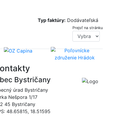
Typ faktúry:
Dodávateľská
Prejsť na stránku
ontakty
bec Bystričany
ecný úrad Bystričany
rka Nešpora 1/17
2 45 Bystričany
S: 48.65815, 18.51595
046/5493120
obec@bystricany.sk