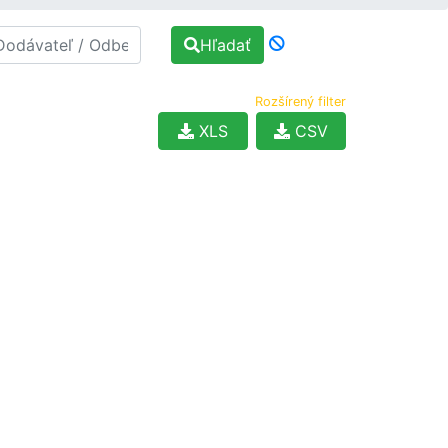
Hľadať
Rozšírený filter
XLS
CSV