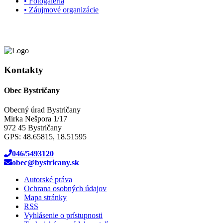
• Fotogaléria
• Záujmové organizácie
Kontakty
Obec Bystričany
Obecný úrad Bystričany
Mirka Nešpora 1/17
972 45 Bystričany
GPS: 48.65815, 18.51595
046/5493120
obec@bystricany.sk
Autorské práva
Ochrana osobných údajov
Mapa stránky
RSS
Vyhlásenie o prístupnosti