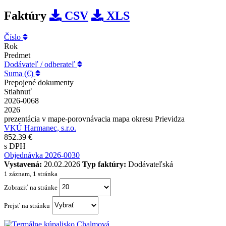
Faktúry
CSV
XLS
Číslo
Rok
Predmet
Dodávateľ / odberateľ
Suma (€)
Prepojené dokumenty
Stiahnuť
2026-0068
2026
prezentácia v mape-porovnávacia mapa okresu Prievidza
VKÚ Harmanec, s.r.o.
852.39 €
s DPH
Objednávka 2026-0030
Vystavená:
20.02.2026
Typ faktúry:
Dodávateľská
1 záznam, 1 stránka
Zobraziť na stránke
Prejsť na stránku