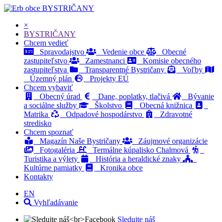
BYSTRIČANY
×
BYSTRIČANY
Chcem vedieť
Spravodajstvo
Vedenie obce
Obecné
zastupiteľstvo
Zamestnanci
Komisie obecného
zastupiteľstva
Transparentné Bystričany
Voľby
Územný plán
Projekty EÚ
Chcem vybaviť
Obecný úrad
Dane, poplatky, tlačivá
Bývanie
a sociálne služby
Školstvo
Obecná knižnica
Matrika
Odpadové hospodárstvo
Zdravotné
stredisko
Chcem spoznať
Magazín Naše Bystričany
Záujmové organizácie
Fotogaléria
Termálne kúpalisko Chalmová
Turistika a výlety
História a heraldické znaky
Kultúrne pamiatky
Kronika obce
Kontakty
EN
Vyhľadávanie
Sledujte náš