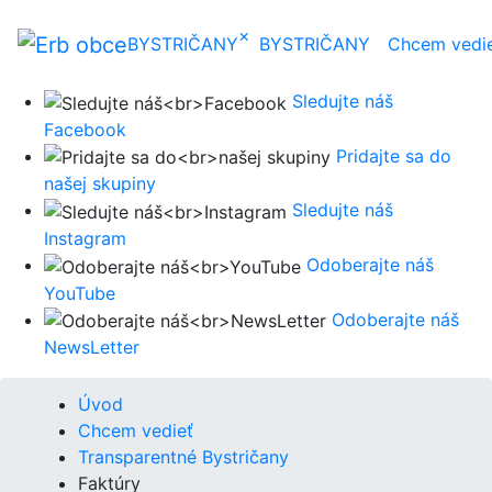
×
BYSTRIČANY
BYSTRIČANY
Chcem vedi
Sledujte náš
Facebook
Pridajte sa do
našej skupiny
Sledujte náš
Instagram
Odoberajte náš
YouTube
Odoberajte náš
NewsLetter
Úvod
Chcem vedieť
Transparentné Bystričany
Faktúry