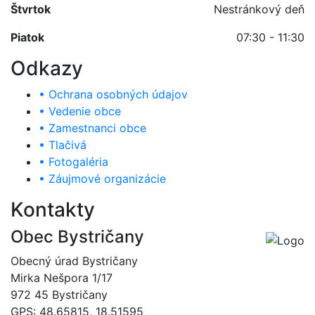
Štvrtok
Nestránkový deň
Piatok
07:30 - 11:30
Odkazy
• Ochrana osobných údajov
• Vedenie obce
• Zamestnanci obce
• Tlačivá
• Fotogaléria
• Záujmové organizácie
Kontakty
Obec Bystričany
Obecný úrad Bystričany
Mirka Nešpora 1/17
972 45 Bystričany
GPS: 48.65815, 18.51595