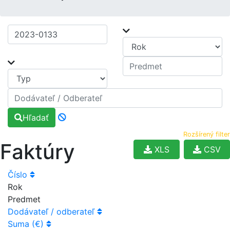
Hľadať
Rozšírený filter
Faktúry
XLS
CSV
Číslo
Rok
Predmet
Dodávateľ / odberateľ
Suma (€)