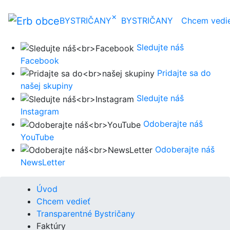
×
BYSTRIČANY
BYSTRIČANY
Chcem vedi
Sledujte náš
Facebook
Pridajte sa do
našej skupiny
Sledujte náš
Instagram
Odoberajte náš
YouTube
Odoberajte náš
NewsLetter
Úvod
Chcem vedieť
Transparentné Bystričany
Faktúry