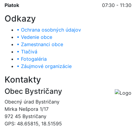
Piatok
07:30 - 11:30
Odkazy
• Ochrana osobných údajov
• Vedenie obce
• Zamestnanci obce
• Tlačivá
• Fotogaléria
• Záujmové organizácie
Kontakty
Obec Bystričany
Obecný úrad Bystričany
Mirka Nešpora 1/17
972 45 Bystričany
GPS: 48.65815, 18.51595
046/5493120