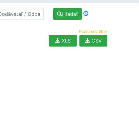
Hľadať
Rozšírený filter
XLS
CSV