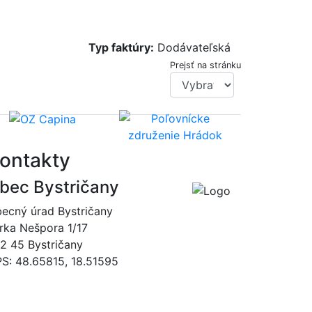
Typ faktúry:
Dodávateľská
Prejsť na stránku
ontakty
bec Bystričany
ecný úrad Bystričany
rka Nešpora 1/17
2 45 Bystričany
S: 48.65815, 18.51595
046/5493120
obec@bystricany.sk