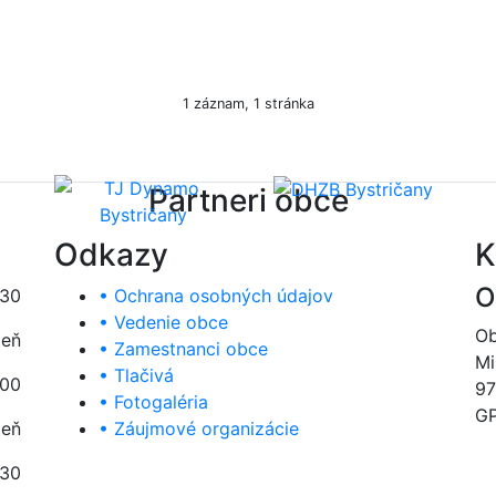
1 záznam, 1 stránka
Partneri obce
Odkazy
K
O
:30
• Ochrana osobných údajov
• Vedenie obce
Ob
deň
• Zamestnanci obce
Mi
• Tlačivá
:00
97
• Fotogaléria
GP
deň
• Záujmové organizácie
:30