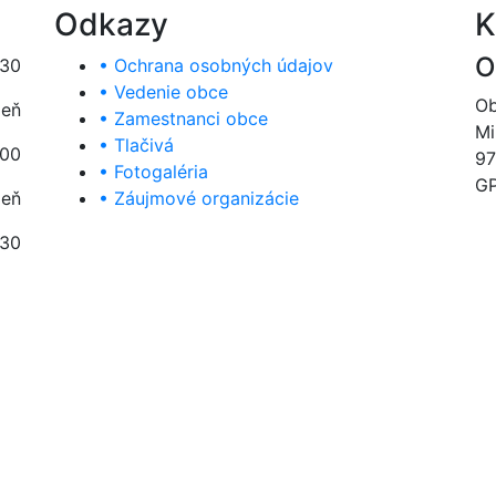
Odkazy
K
O
:30
• Ochrana osobných údajov
• Vedenie obce
Ob
deň
• Zamestnanci obce
Mi
• Tlačivá
:00
97
• Fotogaléria
GP
deň
• Záujmové organizácie
:30