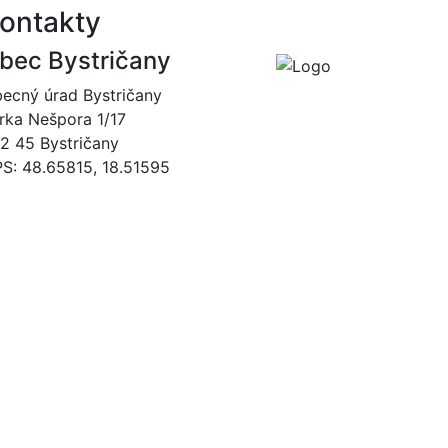
ontakty
bec Bystričany
ecný úrad Bystričany
rka Nešpora 1/17
2 45 Bystričany
S: 48.65815, 18.51595
046/5493120
obec@bystricany.sk