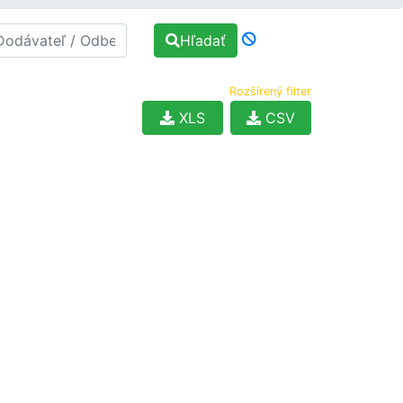
Hľadať
Rozšírený filter
XLS
CSV