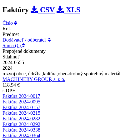
Faktúry
CSV
XLS
Číslo
Rok
Predmet
Dodávateľ / odberateľ
Suma (€)
Prepojené dokumenty
Stiahnuť
2024-0555
2024
rozvoj obce, údržba,kultúra,obec-drobný spotrebný materiál
MACHINERY GROUP, s. r. o.
118.94 €
s DPH
Faktúra 2024-0017
Faktúra 2024-0095
Faktúra 2024-0157
Faktúra 2024-0215
Faktúra 2024-0282
Faktúra 2024-0292
Faktúra 2024-0338
Faktúra 2024-0364