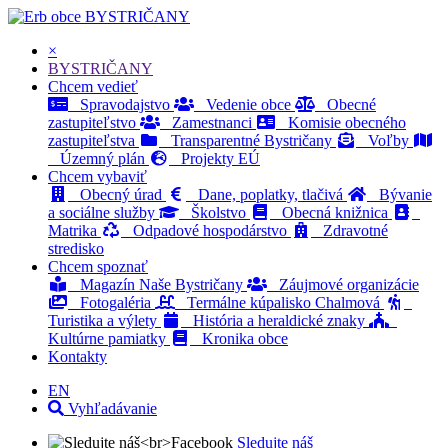
BYSTRIČANY
×
BYSTRIČANY
Chcem vedieť
Spravodajstvo
Vedenie obce
Obecné
zastupiteľstvo
Zamestnanci
Komisie obecného
zastupiteľstva
Transparentné Bystričany
Voľby
Územný plán
Projekty EÚ
Chcem vybaviť
Obecný úrad
Dane, poplatky, tlačivá
Bývanie
a sociálne služby
Školstvo
Obecná knižnica
Matrika
Odpadové hospodárstvo
Zdravotné
stredisko
Chcem spoznať
Magazín Naše Bystričany
Záujmové organizácie
Fotogaléria
Termálne kúpalisko Chalmová
Turistika a výlety
História a heraldické znaky
Kultúrne pamiatky
Kronika obce
Kontakty
EN
Vyhľadávanie
Sledujte náš