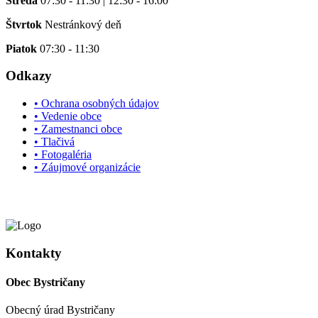
Streda
07:30 - 11:30 | 12:30 - 16:00
Štvrtok
Nestránkový deň
Piatok
07:30 - 11:30
Odkazy
• Ochrana osobných údajov
• Vedenie obce
• Zamestnanci obce
• Tlačivá
• Fotogaléria
• Záujmové organizácie
Kontakty
Obec Bystričany
Obecný úrad Bystričany