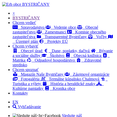
BYSTRIČANY
×
BYSTRIČANY
Chcem vedieť
Spravodajstvo
Vedenie obce
Obecné
zastupiteľstvo
Zamestnanci
Komisie obecného
zastupiteľstva
Transparentné Bystričany
Voľby
Územný plán
Projekty EÚ
Chcem vybaviť
Obecný úrad
Dane, poplatky, tlačivá
Bývanie
a sociálne služby
Školstvo
Obecná knižnica
Matrika
Odpadové hospodárstvo
Zdravotné
stredisko
Chcem spoznať
Magazín Naše Bystričany
Záujmové organizácie
Fotogaléria
Termálne kúpalisko Chalmová
Turistika a výlety
História a heraldické znaky
Kultúrne pamiatky
Kronika obce
Kontakty
EN
Vyhľadávanie
Sledujte náš