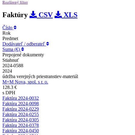
Rozšírený filter
Faktúry
CSV
XLS
Číslo
Rok
Predmet
Dodávateľ / odberateľ
Suma (€)
Prepojené dokumenty
Stiahnuť
2024-0588
2024
údržba verejných priestranstiev-materiál
M+M Nova, spol. s r. o.
128.3 €
s DPH
Faktúra 2024-0032
Faktúra 2024-0098
Faktúra 2024-0229
Faktúra 2024-0255
Faktúra 2024-0305
Faktúra 2024-0378
Faktúra 2024-0450