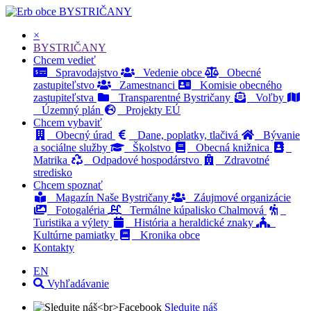
BYSTRIČANY
×
BYSTRIČANY
Chcem vedieť
Spravodajstvo
Vedenie obce
Obecné
zastupiteľstvo
Zamestnanci
Komisie obecného
zastupiteľstva
Transparentné Bystričany
Voľby
Územný plán
Projekty EÚ
Chcem vybaviť
Obecný úrad
Dane, poplatky, tlačivá
Bývanie
a sociálne služby
Školstvo
Obecná knižnica
Matrika
Odpadové hospodárstvo
Zdravotné
stredisko
Chcem spoznať
Magazín Naše Bystričany
Záujmové organizácie
Fotogaléria
Termálne kúpalisko Chalmová
Turistika a výlety
História a heraldické znaky
Kultúrne pamiatky
Kronika obce
Kontakty
EN
Vyhľadávanie
Sledujte náš