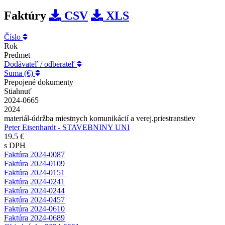
Faktúry
CSV
XLS
Číslo
Rok
Predmet
Dodávateľ / odberateľ
Suma (€)
Prepojené dokumenty
Stiahnuť
2024-0665
2024
materiál-údržba miestnych komunikácií a verej.priestranstiev
Peter Eisenhardt - STAVEBNINY UNI
19.5 €
s DPH
Faktúra 2024-0087
Faktúra 2024-0109
Faktúra 2024-0151
Faktúra 2024-0241
Faktúra 2024-0244
Faktúra 2024-0457
Faktúra 2024-0610
Faktúra 2024-0689