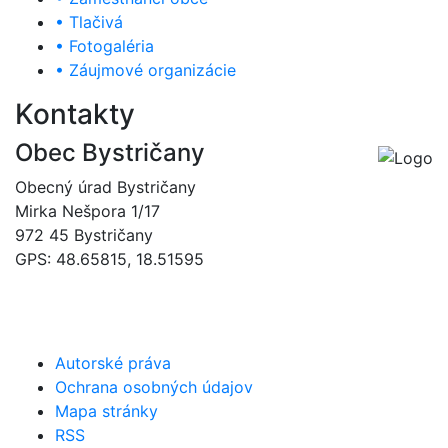
• Tlačivá
• Fotogaléria
• Záujmové organizácie
Kontakty
Obec Bystričany
Obecný úrad Bystričany
Mirka Nešpora 1/17
972 45 Bystričany
GPS: 48.65815, 18.51595
046/5493120
obec@bystricany.sk
Autorské práva
Ochrana osobných údajov
Mapa stránky
RSS