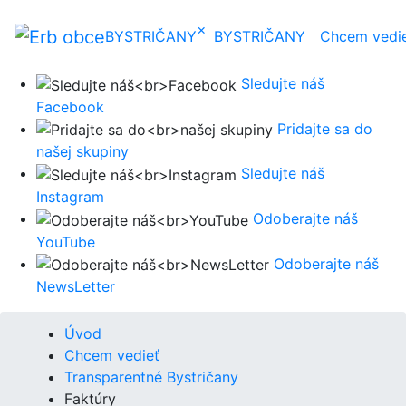
×
BYSTRIČANY
BYSTRIČANY
Chcem vedi
Sledujte náš
Facebook
Pridajte sa do
našej skupiny
Sledujte náš
Instagram
Odoberajte náš
YouTube
Odoberajte náš
NewsLetter
Úvod
Chcem vedieť
Transparentné Bystričany
Faktúry