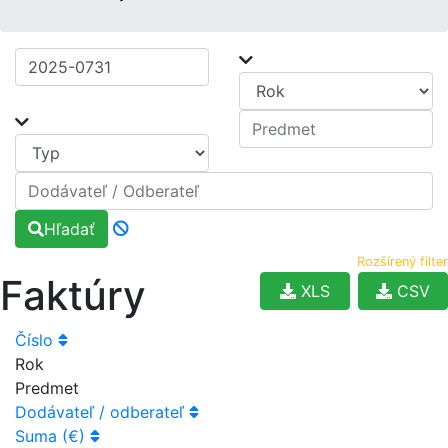
Hľadať
Rozšírený filter
Faktúry
XLS
CSV
Číslo
Rok
Predmet
Dodávateľ / odberateľ
Suma (€)