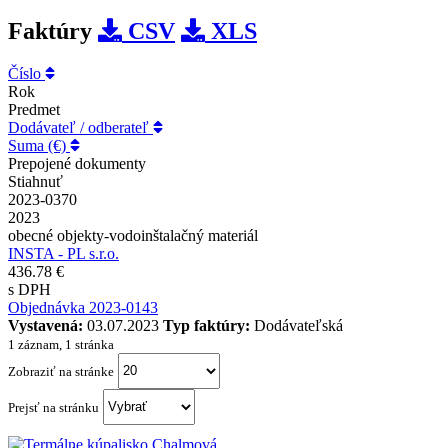
Faktúry
CSV
XLS
Číslo
Rok
Predmet
Dodávateľ / odberateľ
Suma (€)
Prepojené dokumenty
Stiahnuť
2023-0370
2023
obecné objekty-vodoinštalačný materiál
INSTA - PL s.r.o.
436.78 €
s DPH
Objednávka 2023-0143
Vystavená:
03.07.2023
Typ faktúry:
Dodávateľská
1 záznam, 1 stránka
Zobraziť na stránke
Prejsť na stránku