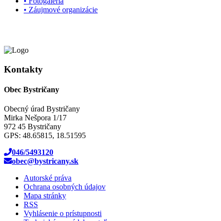
• Fotogaléria
• Záujmové organizácie
Kontakty
Obec Bystričany
Obecný úrad Bystričany
Mirka Nešpora 1/17
972 45 Bystričany
GPS: 48.65815, 18.51595
046/5493120
obec@bystricany.sk
Autorské práva
Ochrana osobných údajov
Mapa stránky
RSS
Vyhlásenie o prístupnosti