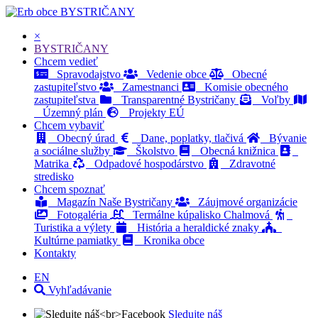
BYSTRIČANY
×
BYSTRIČANY
Chcem vedieť
Spravodajstvo
Vedenie obce
Obecné
zastupiteľstvo
Zamestnanci
Komisie obecného
zastupiteľstva
Transparentné Bystričany
Voľby
Územný plán
Projekty EÚ
Chcem vybaviť
Obecný úrad
Dane, poplatky, tlačivá
Bývanie
a sociálne služby
Školstvo
Obecná knižnica
Matrika
Odpadové hospodárstvo
Zdravotné
stredisko
Chcem spoznať
Magazín Naše Bystričany
Záujmové organizácie
Fotogaléria
Termálne kúpalisko Chalmová
Turistika a výlety
História a heraldické znaky
Kultúrne pamiatky
Kronika obce
Kontakty
EN
Vyhľadávanie
Sledujte náš