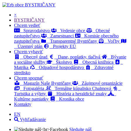
BYSTRIČANY
×
BYSTRIČANY
Chcem vedieť
Spravodajstvo
Vedenie obce
Obecné
zastupiteľstvo
Zamestnanci
Komisie obecného
zastupiteľstva
Transparentné Bystričany
Voľby
Územný plán
Projekty EÚ
Chcem vybaviť
Obecný úrad
Dane, poplatky, tlačivá
Bývanie
a sociálne služby
Školstvo
Obecná knižnica
Matrika
Odpadové hospodárstvo
Zdravotné
stredisko
Chcem spoznať
Magazín Naše Bystričany
Záujmové organizácie
Fotogaléria
Termálne kúpalisko Chalmová
Turistika a výlety
História a heraldické znaky
Kultúrne pamiatky
Kronika obce
Kontakty
EN
Vyhľadávanie
Sledujte náš