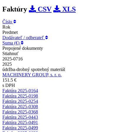
Faktúry
CSV
XLS
Číslo
Rok
Predmet
Dodávateľ / odberateľ
Suma (€)
Prepojené dokumenty
Stiahnuť
2025-0716
2025
údržba-drobný spotrebný materiál
MACHINERY GROUP, s. r. o.
151.5 €
s DPH
Faktúra 2025-0164
Faktúra 2025-0198
Faktúra 2025-0254
Faktúra 2025-0308
Faktúra 2025-0368
Faktúra 2025-0443
Faktúra 2025-0491
Faktúra 2025-0499