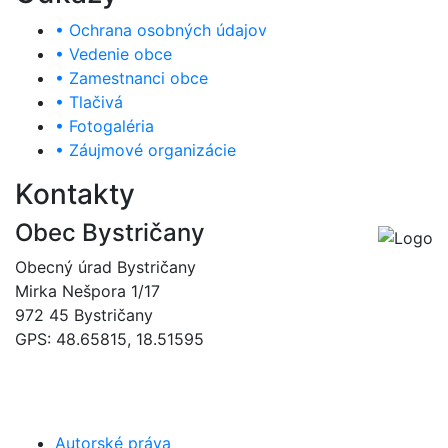
• Ochrana osobných údajov
• Vedenie obce
• Zamestnanci obce
• Tlačivá
• Fotogaléria
• Záujmové organizácie
Kontakty
Obec Bystričany
Obecný úrad Bystričany
Mirka Nešpora 1/17
972 45 Bystričany
GPS: 48.65815, 18.51595
046/5493120
obec@bystricany.sk
Autorské práva