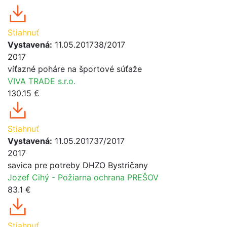
Stiahnuť
Vystavená:
11.05.2017
38/2017
2017
víťazné poháre na športové súťaže
VIVA TRADE s.r.o.
130.15 €
Stiahnuť
Vystavená:
11.05.2017
37/2017
2017
savica pre potreby DHZO Bystričany
Jozef Cihý - Požiarna ochrana PREŠOV
83.1 €
Stiahnuť