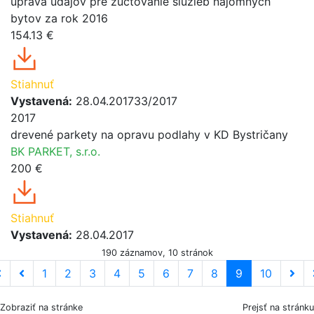
úprava údajov pre zúčtovanie služieb nájomných
bytov za rok 2016
154.13 €
Stiahnuť
Vystavená:
28.04.2017
33/2017
2017
drevené parkety na opravu podlahy v KD Bystričany
BK PARKET, s.r.o.
200 €
Stiahnuť
Vystavená:
28.04.2017
190 záznamov, 10 stránok
1
2
3
4
5
6
7
8
9
10
Zobraziť na stránke
Prejsť na stránku