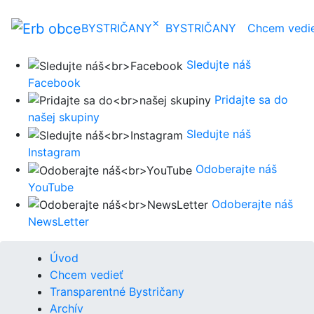
×
BYSTRIČANY
BYSTRIČANY
Chcem vedi
Sledujte náš
Facebook
Pridajte sa do
našej skupiny
Sledujte náš
Instagram
Odoberajte náš
YouTube
Odoberajte náš
NewsLetter
Úvod
Chcem vedieť
Transparentné Bystričany
Archív