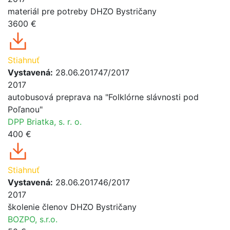
materiál pre potreby DHZO Bystričany
3600 €
Stiahnuť
Vystavená:
28.06.2017
47/2017
2017
autobusová preprava na "Folklórne slávnosti pod
Poľanou"
DPP Briatka, s. r. o.
400 €
Stiahnuť
Vystavená:
28.06.2017
46/2017
2017
školenie členov DHZO Bystričany
BOZPO, s.r.o.