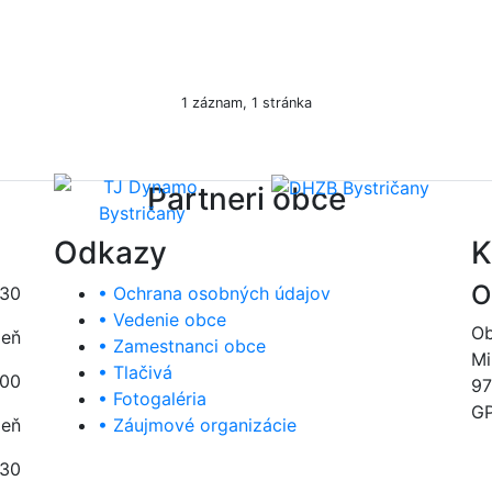
1 záznam, 1 stránka
Partneri obce
Odkazy
K
O
:30
• Ochrana osobných údajov
• Vedenie obce
Ob
deň
• Zamestnanci obce
Mi
• Tlačivá
:00
97
• Fotogaléria
GP
deň
• Záujmové organizácie
:30