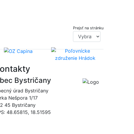
Prejsť na stránku
ontakty
bec Bystričany
ecný úrad Bystričany
rka Nešpora 1/17
2 45 Bystričany
S: 48.65815, 18.51595
046/5493120
obec@bystricany.sk