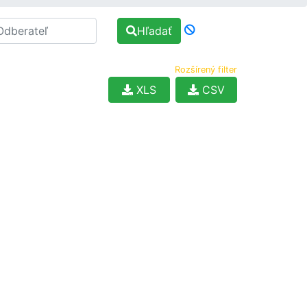
Hľadať
Rozšírený filter
XLS
CSV