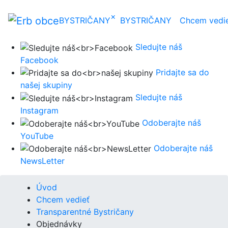
×
BYSTRIČANY
BYSTRIČANY
Chcem vedi
Sledujte náš
Facebook
Pridajte sa do
našej skupiny
Sledujte náš
Instagram
Odoberajte náš
YouTube
Odoberajte náš
NewsLetter
Úvod
Chcem vedieť
Transparentné Bystričany
Objednávky