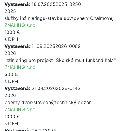
Vystavená:
18.07.2025
2025-0250
2025
služby inžinieringu-stavba ubytovne v Chalmovej
ZNALING s.r.o.
1000 €
s DPH
Vystavená:
11.09.2025
2026-0069
2026
inžiniering pre projekt "Školská multifunkčná hala"
ZNALING s.r.o.
500 €
s DPH
Vystavená:
21.04.2026
2026-0142
2026
Zberný dvor-stavebný/technický dozor
ZNALING s.r.o.
1000 €
s DPH
Vystavená:
08.07.2026