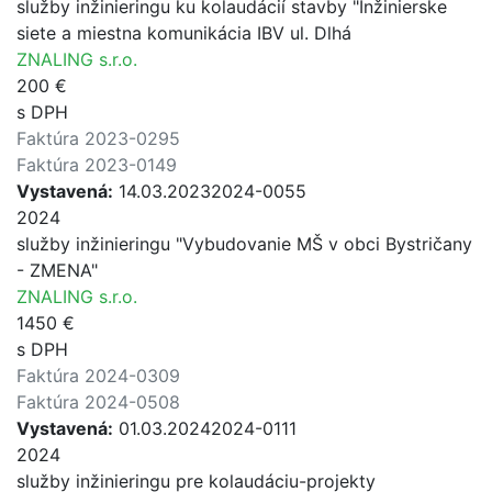
služby inžinieringu ku kolaudácií stavby "Inžinierske
siete a miestna komunikácia IBV ul. Dlhá
ZNALING s.r.o.
200 €
s DPH
Faktúra 2023-0295
Faktúra 2023-0149
Vystavená:
14.03.2023
2024-0055
2024
služby inžinieringu "Vybudovanie MŠ v obci Bystričany
- ZMENA"
ZNALING s.r.o.
1450 €
s DPH
Faktúra 2024-0309
Faktúra 2024-0508
Vystavená:
01.03.2024
2024-0111
2024
služby inžinieringu pre kolaudáciu-projekty