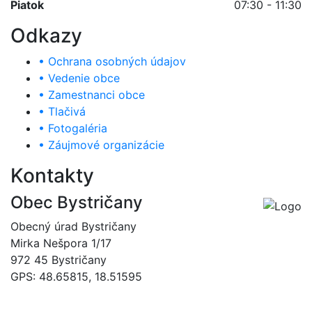
Piatok
07:30 - 11:30
Odkazy
• Ochrana osobných údajov
• Vedenie obce
• Zamestnanci obce
• Tlačivá
• Fotogaléria
• Záujmové organizácie
Kontakty
Obec Bystričany
Obecný úrad Bystričany
Mirka Nešpora 1/17
972 45 Bystričany
GPS: 48.65815, 18.51595
046/5493120