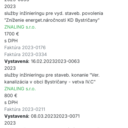
2023
služby inžinieringu pre vyd. staveb. povolenia
"Zníženie energet.náročnosti KD Bystričany"
ZNALING s.r.o.
1700 €
s DPH
Faktúra 2023-0176
Faktúra 2023-0334
Vystavená:
16.02.2023
2023-0063
2023
služby inžinieringu pre staveb. konanie "Ver.
kanalizácia v obci Bystričany - vetva IV.C"
ZNALING s.r.o.
800 €
s DPH
Faktúra 2023-0211
Vystavená:
08.03.2023
2023-0071
2023