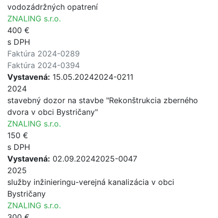
vodozádržných opatrení
ZNALING s.r.o.
400 €
s DPH
Faktúra 2024-0289
Faktúra 2024-0394
Vystavená:
15.05.2024
2024-0211
2024
stavebný dozor na stavbe "Rekonštrukcia zberného
dvora v obci Bystričany"
ZNALING s.r.o.
150 €
s DPH
Vystavená:
02.09.2024
2025-0047
2025
služby inžinieringu-verejná kanalizácia v obci
Bystričany
ZNALING s.r.o.
300 €