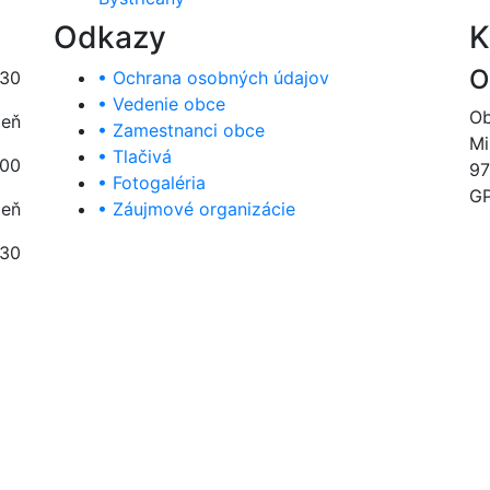
Odkazy
K
O
:30
• Ochrana osobných údajov
• Vedenie obce
Ob
deň
• Zamestnanci obce
Mi
• Tlačivá
:00
97
• Fotogaléria
GP
deň
• Záujmové organizácie
:30