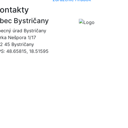
ontakty
bec Bystričany
ecný úrad Bystričany
rka Nešpora 1/17
2 45 Bystričany
S: 48.65815, 18.51595
046/5493120
obec@bystricany.sk