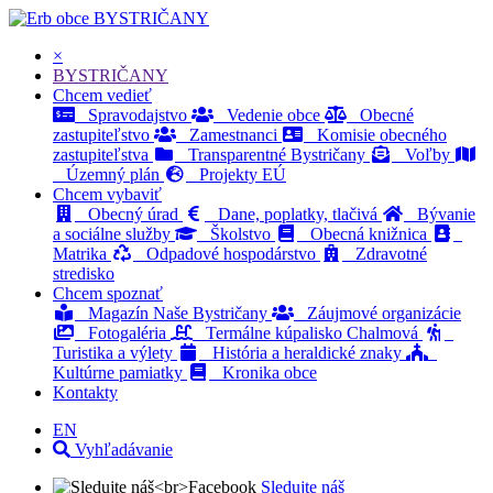
BYSTRIČANY
×
BYSTRIČANY
Chcem vedieť
Spravodajstvo
Vedenie obce
Obecné
zastupiteľstvo
Zamestnanci
Komisie obecného
zastupiteľstva
Transparentné Bystričany
Voľby
Územný plán
Projekty EÚ
Chcem vybaviť
Obecný úrad
Dane, poplatky, tlačivá
Bývanie
a sociálne služby
Školstvo
Obecná knižnica
Matrika
Odpadové hospodárstvo
Zdravotné
stredisko
Chcem spoznať
Magazín Naše Bystričany
Záujmové organizácie
Fotogaléria
Termálne kúpalisko Chalmová
Turistika a výlety
História a heraldické znaky
Kultúrne pamiatky
Kronika obce
Kontakty
EN
Vyhľadávanie
Sledujte náš