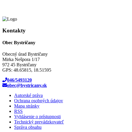
Kontakty
Obec Bystričany
Obecný úrad Bystričany
Mirka Nešpora 1/17
972 45 Bystričany
GPS: 48.65815, 18.51595
046/5493120
obec@bystricany.sk
Autorské práva
Ochrana osobných údajov
Mapa stránky
RSS
Vyhlásenie o prístupnosti
Technický prevádzkovateľ
Správa obsahu