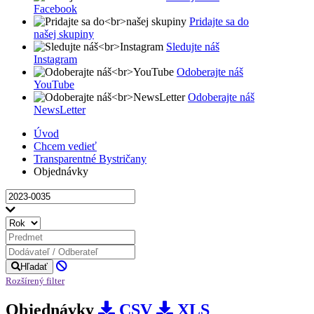
Facebook
Pridajte sa do
našej skupiny
Sledujte náš
Instagram
Odoberajte náš
YouTube
Odoberajte náš
NewsLetter
Úvod
Chcem vedieť
Transparentné Bystričany
Objednávky
Hľadať
Rozšírený filter
Objednávky
CSV
XLS