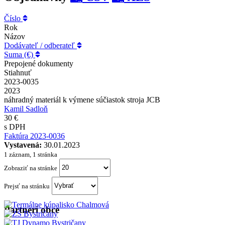
Číslo
Rok
Názov
Dodávateľ / odberateľ
Suma (€)
Prepojené dokumenty
Stiahnuť
2023-0035
2023
náhradný materiál k výmene súčiastok stroja JCB
Kamil Sadloň
30 €
s DPH
Faktúra 2023-0036
Vystavená:
30.01.2023
1 záznam, 1 stránka
Zobraziť na stránke
Prejsť na stránku
Partneri obce