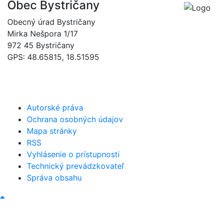
Obec Bystričany
Obecný úrad Bystričany
Mirka Nešpora 1/17
972 45 Bystričany
GPS: 48.65815, 18.51595
046/5493120
obec@bystricany.sk
Autorské práva
Ochrana osobných údajov
Mapa stránky
RSS
Vyhlásenie o prístupnosti
Technický prevádzkovateľ
Správa obsahu