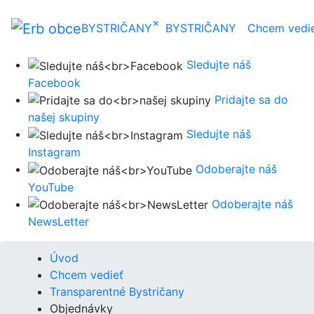
×
BYSTRIČANY
BYSTRIČANY
Chcem vedi
Sledujte náš
Facebook
Pridajte sa do
našej skupiny
Sledujte náš
Instagram
Odoberajte náš
YouTube
Odoberajte náš
NewsLetter
Úvod
Chcem vedieť
Transparentné Bystričany
Objednávky