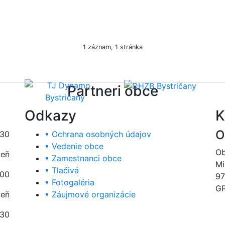
1 záznam, 1 stránka
Partneri obce
Odkazy
K
O
:30
• Ochrana osobných údajov
• Vedenie obce
Ob
deň
• Zamestnanci obce
Mi
• Tlačivá
:00
97
• Fotogaléria
GP
deň
• Záujmové organizácie
:30