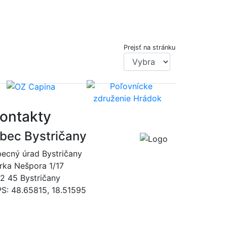
Prejsť na stránku
ontakty
bec Bystričany
ecný úrad Bystričany
rka Nešpora 1/17
2 45 Bystričany
S: 48.65815, 18.51595
046/5493120
obec@bystricany.sk