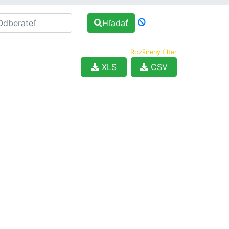
Hľadať
Rozšírený filter
XLS
CSV