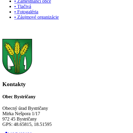
• Zamestnanci obce
• Tlačivá
• Fotogaléria
• Záujmové organizácie
Kontakty
Obec Bystričany
Obecný úrad Bystričany
Mirka Nešpora 1/17
972 45 Bystričany
GPS: 48.65815, 18.51595