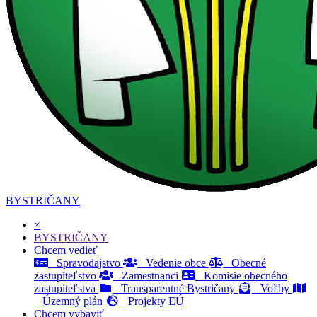
BYSTRIČANY
×
BYSTRIČANY
Chcem vedieť
Spravodajstvo
Vedenie obce
Obecné
zastupiteľstvo
Zamestnanci
Komisie obecného
zastupiteľstva
Transparentné Bystričany
Voľby
Územný plán
Projekty EÚ
Chcem vybaviť