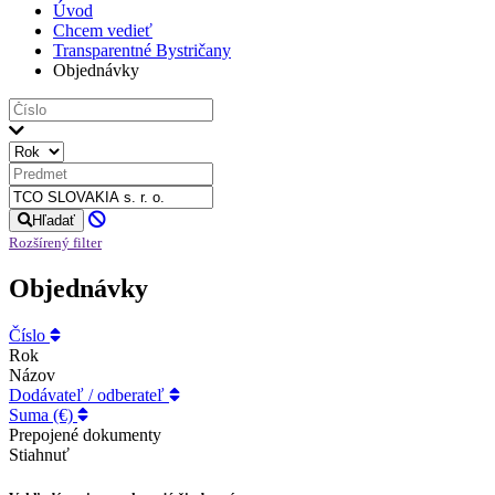
Úvod
Chcem vedieť
Transparentné Bystričany
Objednávky
Hľadať
Rozšírený filter
Objednávky
Číslo
Rok
Názov
Dodávateľ / odberateľ
Suma (€)
Prepojené dokumenty
Stiahnuť