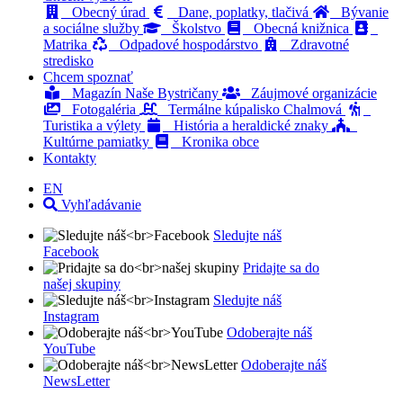
Obecný úrad
Dane, poplatky, tlačivá
Bývanie
a sociálne služby
Školstvo
Obecná knižnica
Matrika
Odpadové hospodárstvo
Zdravotné
stredisko
Chcem spoznať
Magazín Naše Bystričany
Záujmové organizácie
Fotogaléria
Termálne kúpalisko Chalmová
Turistika a výlety
História a heraldické znaky
Kultúrne pamiatky
Kronika obce
Kontakty
EN
Vyhľadávanie
Sledujte náš
Facebook
Pridajte sa do
našej skupiny
Sledujte náš
Instagram
Odoberajte náš
YouTube
Odoberajte náš
NewsLetter