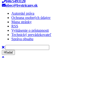
046/5493120
obec@bystricany.sk
Autorské práva
Ochrana osobných údajov
Mapa stránky
RSS
Vyhlásenie o prístupnosti
Technický prevádzkovateľ
Správa obsahu
Hľadať