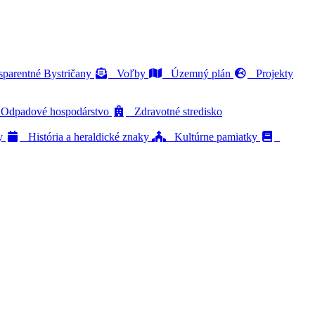
parentné Bystričany
Voľby
Územný plán
Projekty
dpadové hospodárstvo
Zdravotné stredisko
ty
História a heraldické znaky
Kultúrne pamiatky