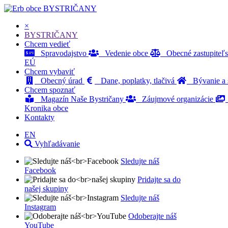
BYSTRIČANY
×
BYSTRIČANY
Chcem vedieť
Spravodajstvo
Vedenie obce
Obecné zastupiteľ
EÚ
Chcem vybaviť
Obecný úrad
Dane, poplatky, tlačivá
Bývanie a s
Chcem spoznať
Magazín Naše Bystričany
Záujmové organizácie
Kronika obce
Kontakty
EN
Vyhľadávanie
Sledujte náš
Facebook
Pridajte sa do
našej skupiny
Sledujte náš
Instagram
Odoberajte náš
YouTube