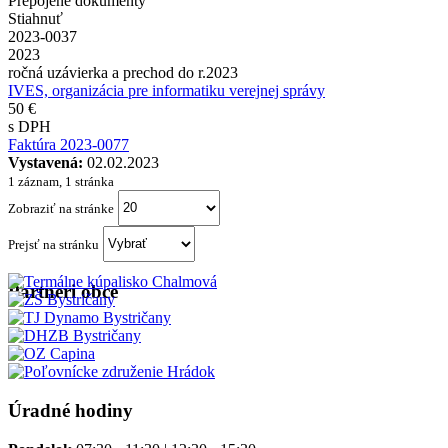
Prepojené dokumenty
Stiahnuť
2023-0037
2023
ročná uzávierka a prechod do r.2023
IVES, organizácia pre informatiku verejnej správy
50 €
s DPH
Faktúra 2023-0077
Vystavená:
02.02.2023
1 záznam, 1 stránka
Zobraziť na stránke
Prejsť na stránku
Partneri obce
Úradné hodiny