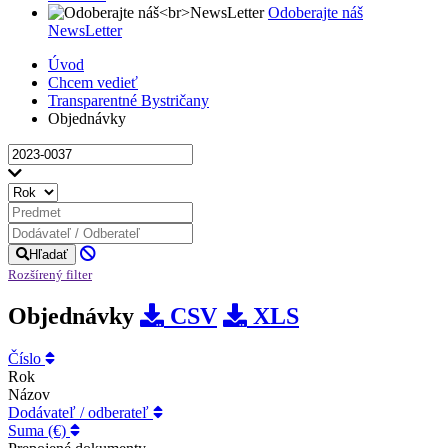
Odoberajte náš
NewsLetter
Úvod
Chcem vedieť
Transparentné Bystričany
Objednávky
Hľadať
Rozšírený filter
Objednávky
CSV
XLS
Číslo
Rok
Názov
Dodávateľ / odberateľ
Suma (€)