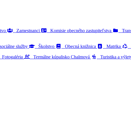
stvo
Zamestnanci
Komisie obecného zastupiteľstva
Trans
ociálne služby
Školstvo
Obecná knižnica
Matrika
O
Fotogaléria
Termálne kúpalisko Chalmová
Turistika a výle