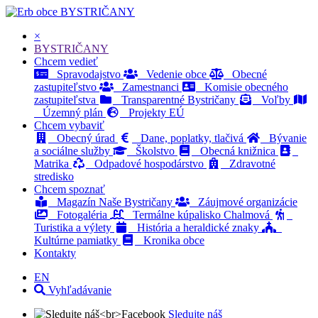
BYSTRIČANY
×
BYSTRIČANY
Chcem vedieť
Spravodajstvo
Vedenie obce
Obecné
zastupiteľstvo
Zamestnanci
Komisie obecného
zastupiteľstva
Transparentné Bystričany
Voľby
Územný plán
Projekty EÚ
Chcem vybaviť
Obecný úrad
Dane, poplatky, tlačivá
Bývanie
a sociálne služby
Školstvo
Obecná knižnica
Matrika
Odpadové hospodárstvo
Zdravotné
stredisko
Chcem spoznať
Magazín Naše Bystričany
Záujmové organizácie
Fotogaléria
Termálne kúpalisko Chalmová
Turistika a výlety
História a heraldické znaky
Kultúrne pamiatky
Kronika obce
Kontakty
EN
Vyhľadávanie
Sledujte náš