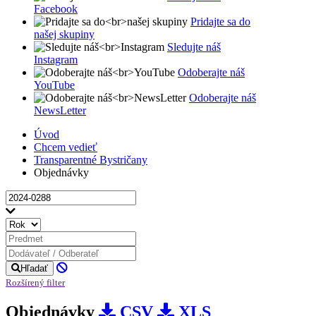
Facebook
Pridajte sa do
našej skupiny
Sledujte náš
Instagram
Odoberajte náš
YouTube
Odoberajte náš
NewsLetter
Úvod
Chcem vedieť
Transparentné Bystričany
Objednávky
Hľadať
Rozšírený filter
Objednávky
CSV
XLS