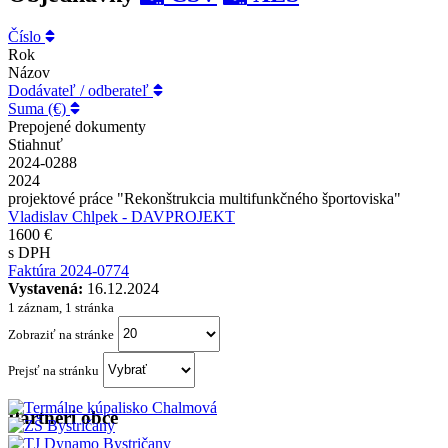
Číslo
Rok
Názov
Dodávateľ / odberateľ
Suma (€)
Prepojené dokumenty
Stiahnuť
2024-0288
2024
projektové práce "Rekonštrukcia multifunkčného športoviska"
Vladislav Chlpek - DAVPROJEKT
1600 €
s DPH
Faktúra 2024-0774
Vystavená:
16.12.2024
1 záznam, 1 stránka
Zobraziť na stránke
Prejsť na stránku
Partneri obce