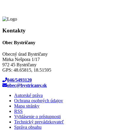
Kontakty
Obec Bystričany
Obecný úrad Bystričany
Mirka Nešpora 1/17
972 45 Bystričany
GPS: 48.65815, 18.51595
046/5493120
obec@bystricany.sk
Autorské práva
Ochrana osobných údajov
Mapa stránky
RSS
Vyhlásenie o prístupnosti
Technický prevádzkovateľ
Správa obsahu