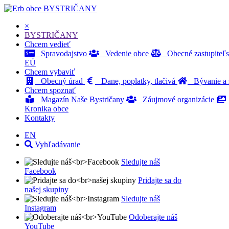
BYSTRIČANY
×
BYSTRIČANY
Chcem vedieť
Spravodajstvo
Vedenie obce
Obecné zastupiteľ
EÚ
Chcem vybaviť
Obecný úrad
Dane, poplatky, tlačivá
Bývanie a s
Chcem spoznať
Magazín Naše Bystričany
Záujmové organizácie
Kronika obce
Kontakty
EN
Vyhľadávanie
Sledujte náš
Facebook
Pridajte sa do
našej skupiny
Sledujte náš
Instagram
Odoberajte náš
YouTube