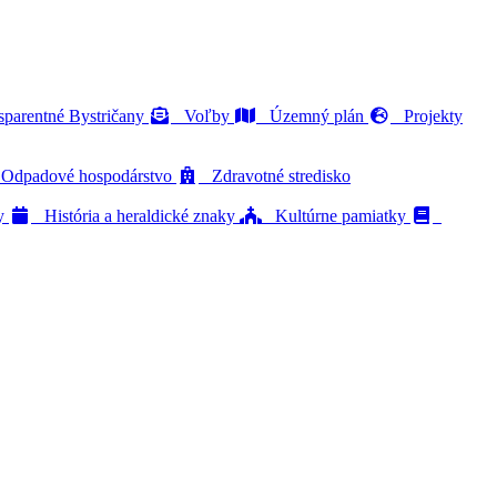
parentné Bystričany
Voľby
Územný plán
Projekty
dpadové hospodárstvo
Zdravotné stredisko
ty
História a heraldické znaky
Kultúrne pamiatky