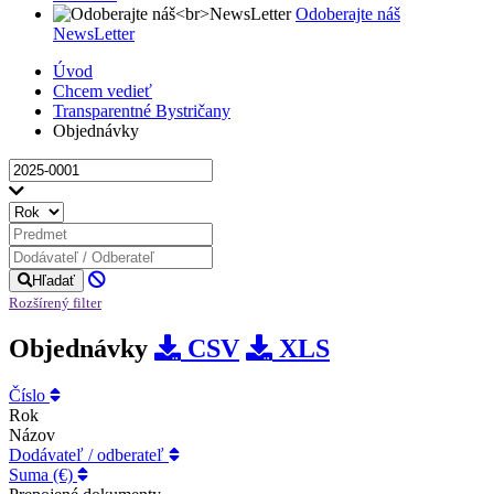
Odoberajte náš
NewsLetter
Úvod
Chcem vedieť
Transparentné Bystričany
Objednávky
Hľadať
Rozšírený filter
Objednávky
CSV
XLS
Číslo
Rok
Názov
Dodávateľ / odberateľ
Suma (€)