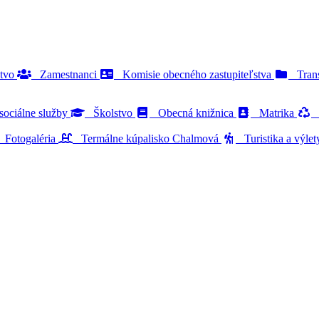
stvo
Zamestnanci
Komisie obecného zastupiteľstva
Trans
ociálne služby
Školstvo
Obecná knižnica
Matrika
O
Fotogaléria
Termálne kúpalisko Chalmová
Turistika a výle