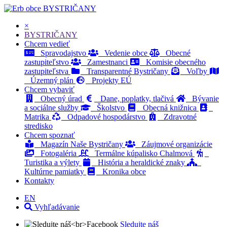
BYSTRIČANY
×
BYSTRIČANY
Chcem vedieť
Spravodajstvo
Vedenie obce
Obecné
zastupiteľstvo
Zamestnanci
Komisie obecného
zastupiteľstva
Transparentné Bystričany
Voľby
Územný plán
Projekty EÚ
Chcem vybaviť
Obecný úrad
Dane, poplatky, tlačivá
Bývanie
a sociálne služby
Školstvo
Obecná knižnica
Matrika
Odpadové hospodárstvo
Zdravotné
stredisko
Chcem spoznať
Magazín Naše Bystričany
Záujmové organizácie
Fotogaléria
Termálne kúpalisko Chalmová
Turistika a výlety
História a heraldické znaky
Kultúrne pamiatky
Kronika obce
Kontakty
EN
Vyhľadávanie
Sledujte náš