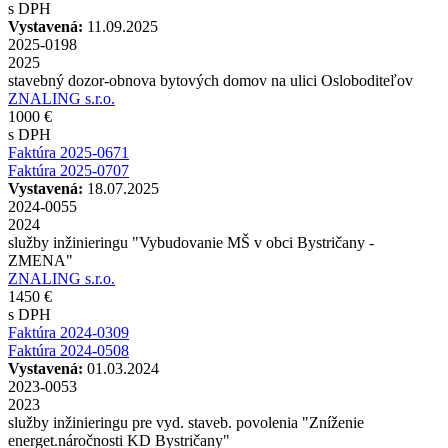
s DPH
Vystavená:
11.09.2025
2025-0198
2025
stavebný dozor-obnova bytových domov na ulici Osloboditeľov
ZNALING s.r.o.
1000 €
s DPH
Faktúra 2025-0671
Faktúra 2025-0707
Vystavená:
18.07.2025
2024-0055
2024
služby inžinieringu "Vybudovanie MŠ v obci Bystričany -
ZMENA"
ZNALING s.r.o.
1450 €
s DPH
Faktúra 2024-0309
Faktúra 2024-0508
Vystavená:
01.03.2024
2023-0053
2023
služby inžinieringu pre vyd. staveb. povolenia "Zníženie
energet.náročnosti KD Bystričany"