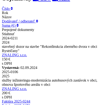
Číslo
Rok
Názov
Dodávateľ / odberateľ
Suma (€)
Prepojené dokumenty
Stiahnuť
2024-0211
2024
stavebný dozor na stavbe "Rekonštrukcia zberného dvora v obci
Bystričany"
ZNALING s.r.o.
150 €
s DPH
Vystavená:
02.09.2024
2025-0106
2025
služby inžinieringu-modernizácia autobusových zastávok v obci,
obnova športového areálu v obci
ZNALING s.r.o.
200 €
s DPH
Faktúra 2025-0244