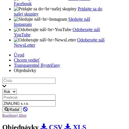
Facebook
Pridajte sa do
našej skupiny
Sledujte náš
Instagram
Odoberajte náš
YouTube
Odoberajte náš
NewsLetter
Úvod
Chcem vedieť
Transparentné Bystričany
Objednávky
Hľadať
Rozšírený filter
Objednávky
CSV
XLS