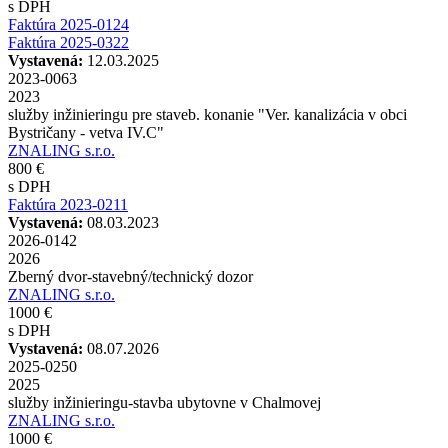
s DPH
Faktúra 2025-0124
Faktúra 2025-0322
Vystavená:
12.03.2025
2023-0063
2023
služby inžinieringu pre staveb. konanie "Ver. kanalizácia v obci
Bystričany - vetva IV.C"
ZNALING s.r.o.
800 €
s DPH
Faktúra 2023-0211
Vystavená:
08.03.2023
2026-0142
2026
Zberný dvor-stavebný/technický dozor
ZNALING s.r.o.
1000 €
s DPH
Vystavená:
08.07.2026
2025-0250
2025
služby inžinieringu-stavba ubytovne v Chalmovej
ZNALING s.r.o.
1000 €