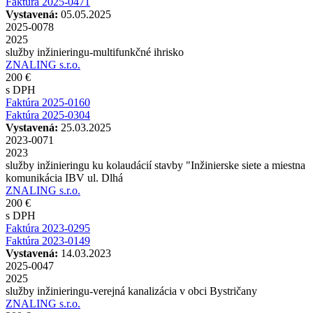
Faktúra 2025-0471
Vystavená:
05.05.2025
2025-0078
2025
služby inžinieringu-multifunkčné ihrisko
ZNALING s.r.o.
200 €
s DPH
Faktúra 2025-0160
Faktúra 2025-0304
Vystavená:
25.03.2025
2023-0071
2023
služby inžinieringu ku kolaudácií stavby "Inžinierske siete a miestna
komunikácia IBV ul. Dlhá
ZNALING s.r.o.
200 €
s DPH
Faktúra 2023-0295
Faktúra 2023-0149
Vystavená:
14.03.2023
2025-0047
2025
služby inžinieringu-verejná kanalizácia v obci Bystričany
ZNALING s.r.o.