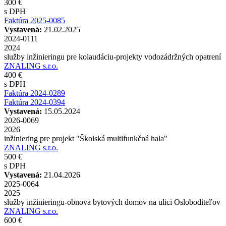
300 €
s DPH
Faktúra 2025-0085
Vystavená:
21.02.2025
2024-0111
2024
služby inžinieringu pre kolaudáciu-projekty vodozádržných opatrení
ZNALING s.r.o.
400 €
s DPH
Faktúra 2024-0289
Faktúra 2024-0394
Vystavená:
15.05.2024
2026-0069
2026
inžiniering pre projekt "Školská multifunkčná hala"
ZNALING s.r.o.
500 €
s DPH
Vystavená:
21.04.2026
2025-0064
2025
služby inžinieringu-obnova bytových domov na ulici Osloboditeľov
ZNALING s.r.o.
600 €