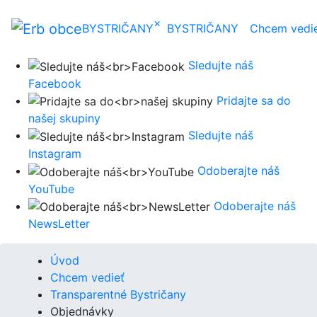
×
BYSTRIČANY
BYSTRIČANY
Chcem vedi
Sledujte náš
Facebook
Pridajte sa do
našej skupiny
Sledujte náš
Instagram
Odoberajte náš
YouTube
Odoberajte náš
NewsLetter
Úvod
Chcem vedieť
Transparentné Bystričany
Objednávky