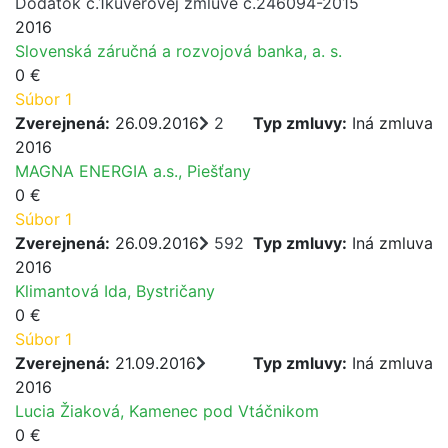
Dodatok č.1kúverovej zmluve č.246094-2015
2016
Slovenská záručná a rozvojová banka, a. s.
0 €
Súbor 1
Zverejnená:
26.09.2016
2
Typ zmluvy:
Iná zmluva
2016
MAGNA ENERGIA a.s., Piešťany
0 €
Súbor 1
Zverejnená:
26.09.2016
592
Typ zmluvy:
Iná zmluva
2016
Klimantová Ida, Bystričany
0 €
Súbor 1
Zverejnená:
21.09.2016
Typ zmluvy:
Iná zmluva
2016
Lucia Žiaková, Kamenec pod Vtáčnikom
0 €