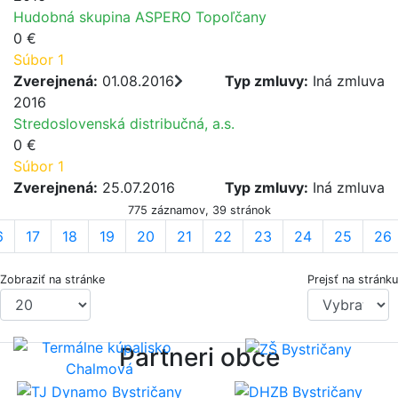
Hudobná skupina ASPERO Topoľčany
0 €
Súbor 1
Zverejnená:
01.08.2016
Typ zmluvy:
Iná zmluva
2016
Stredoslovenská distribučná, a.s.
0 €
Súbor 1
Zverejnená:
25.07.2016
Typ zmluvy:
Iná zmluva
775 záznamov, 39 stránok
6
17
18
19
20
21
22
23
24
25
26
Zobraziť na stránke
Prejsť na stránku
Partneri obce