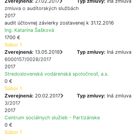
Zverejnená:
27.02.2017
Typ zmluvy:
Iná zmluva
zmluva o audítorských službách
2017
audit účtovnej závierky zostavenej k 31.12.2016
Ing. Katarína Šašková
1700 €
Súbor 1
Zverejnená:
13.05.2019
Typ zmluvy:
Iná zmluva
6000157/0028/2017
2017
Stredoslovenská vodárenská spoločnosť, a.s.
0 €
Súbor 1
Zverejnená:
20.02.2017
Typ zmluvy:
Iná zmluva
3/2017
2017
Centrum sociálnych služieb - Partizánske
0 €
Súbor 1