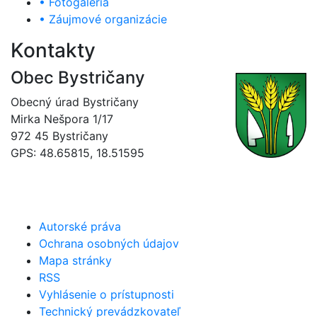
• Fotogaléria
• Záujmové organizácie
Kontakty
Obec Bystričany
Obecný úrad Bystričany
Mirka Nešpora 1/17
972 45 Bystričany
GPS: 48.65815, 18.51595
046/5493120
obec@bystricany.sk
Autorské práva
Ochrana osobných údajov
Mapa stránky
RSS
Vyhlásenie o prístupnosti
Technický prevádzkovateľ