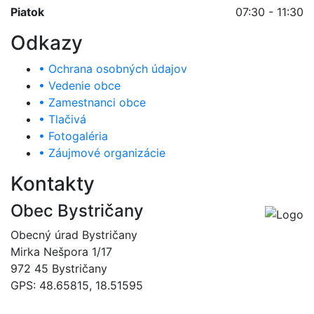
Piatok
07:30 - 11:30
Odkazy
• Ochrana osobných údajov
• Vedenie obce
• Zamestnanci obce
• Tlačivá
• Fotogaléria
• Záujmové organizácie
Kontakty
Obec Bystričany
Obecný úrad Bystričany
Mirka Nešpora 1/17
972 45 Bystričany
GPS: 48.65815, 18.51595
046/5493120