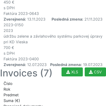
450 €
s DPH
Faktúra 2023-0643
Zverejnená:
13.11.2023
Posledná zmena:
21.11.2023
2023-0150
2023
údržbu zelene a závlahového systému parkovej úpravy
pri KD Vieska
700 €
s DPH
Faktúra 2023-0400
Zverejnená:
12.07.2023
Posledná zmena:
19.07.2023
Invoices (7)
XLS
CSV
Číslo
Rok
Predmet
Suma (€)