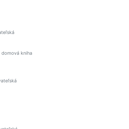
teľská
y, domová kniha
ateľská
ateľská