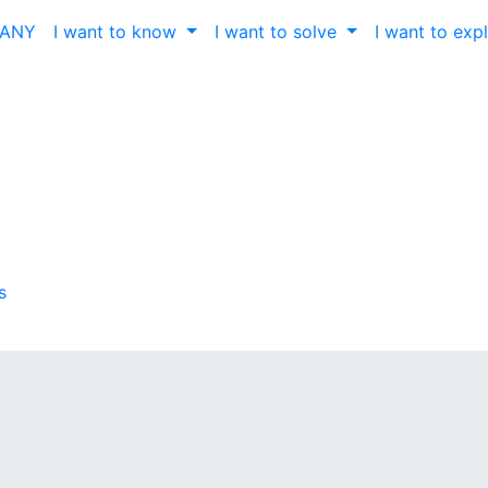
ČANY
I want to know
I want to solve
I want to exp
s