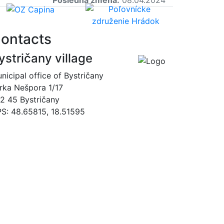
ontacts
ystričany village
nicipal office of Bystričany
rka Nešpora 1/17
2 45 Bystričany
S: 48.65815, 18.51595
00421 465493120
obec@bystricany.sk