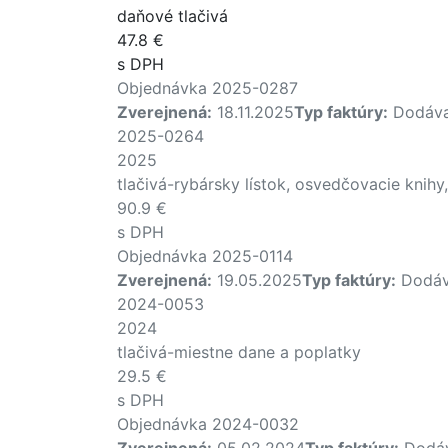
daňové tlačivá
47.8 €
s DPH
Objednávka 2025-0287
Zverejnená:
18.11.2025
Typ faktúry:
Dodáva
2025-0264
2025
tlačivá-rybársky lístok, osvedčovacie knih
90.9 €
s DPH
Objednávka 2025-0114
Zverejnená:
19.05.2025
Typ faktúry:
Dodáv
2024-0053
2024
tlačivá-miestne dane a poplatky
29.5 €
s DPH
Objednávka 2024-0032
Zverejnená:
05.02.2024
Typ faktúry:
Dodáv