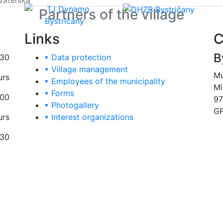
Partners of the village
Links
C
B
:30
• Data protection
• Village management
Mu
urs
• Employees of the municipality
Mi
• Forms
:00
97
• Photogallery
GP
urs
• Interest organizations
:30