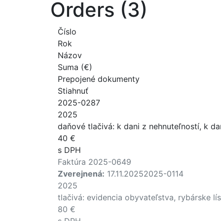
Orders (3)
Číslo
Rok
Názov
Suma (€)
Prepojené dokumenty
Stiahnuť
2025-0287
2025
daňové tlačivá: k dani z nehnuteľností, k da
40 €
s DPH
Faktúra 2025-0649
Zverejnená:
17.11.2025
2025-0114
2025
tlačivá: evidencia obyvateľstva, rybárske l
80 €
s DPH